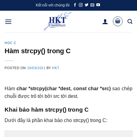
Skip
Kết nối với chúng tôi
to
content
HỌC C
Hàm strcpy() trong C
POSTED ON
19/03/2021
BY
HKT
Hàm
char *strcpy(char *dest, const char *src)
sao chép
chuỗi được trỏ tới bởi src tới dest.
Khai báo hàm strcpy() trong C
Dưới đây là phần khai báo cho strcpy() trong C: