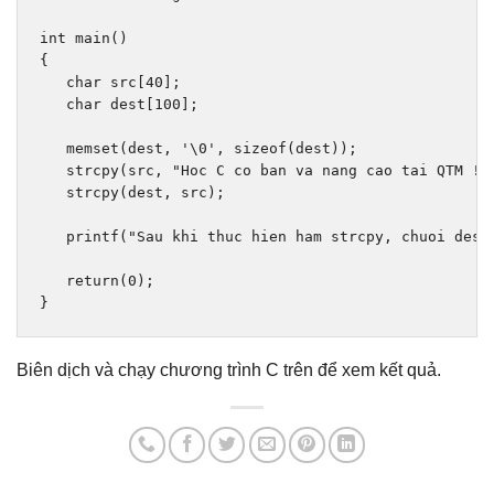
int
 main
()
{
char
 src
[
40
];
char
 dest
[
100
];
   memset
(
dest
,
'\0'
,
sizeof
(
dest
));
   strcpy
(
src
,
"Hoc C co ban va nang cao tai QTM !!
   strcpy
(
dest
,
 src
);
   printf
(
"Sau khi thuc hien ham strcpy, chuoi dest
return
(
0
);
}
Biên dịch và chạy chương trình C trên để xem kết quả.