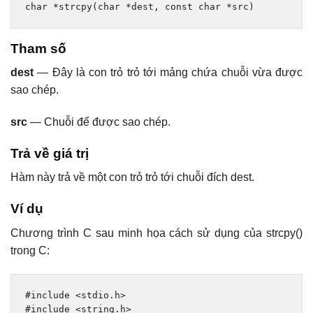
char
*
strcpy
(
char
*
dest
,
const
char
*
src
)
Tham số
dest
— Đây là con trỏ trỏ tới mảng chứa chuỗi vừa được
sao chép.
src
— Chuỗi để được sao chép.
Trả về giá trị
Hàm này trả về một con trỏ trỏ tới chuỗi đích dest.
Ví dụ
Chương trình C sau minh họa cách sử dụng của strcpy()
trong C:
#include
<stdio.h>
#include
<string.h>