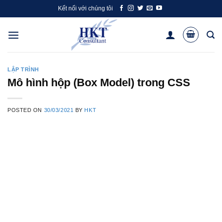
Skip
Kết nối với chúng tôi
to
content
LẬP TRÌNH
Mô hình hộp (Box Model) trong CSS
POSTED ON
30/03/2021
BY
HKT