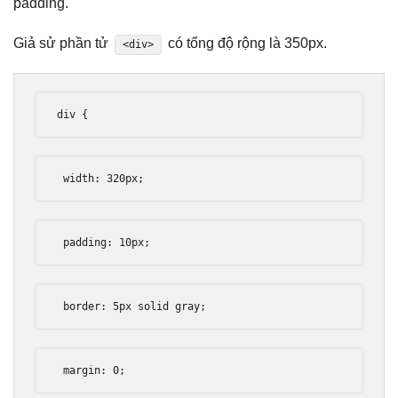
padding.
Giả sử phần tử
có tổng độ rộng là 350px.
<div>
div 
{
 width
:
320px
;
 padding
:
10px
;
 border
:
5px
 solid gray
;
 margin
:
0
;