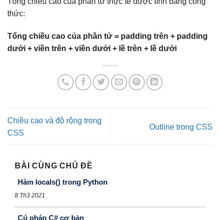
Tổng chiều cao của phần tử thực tế được tính bằng công
thức:
Tổng chiều cao của phần tử = padding trên + padding
dưới + viền trên + viền dưới + lề trên + lề dưới
Chiều cao và độ rộng trong
Outline trong CSS
CSS
BÀI CÙNG CHỦ ĐỀ
Hàm locals() trong Python
8 Th3 2021
Cú pháp C# cơ bản