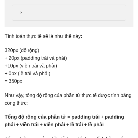
}
Tính toán thực tế sẽ là như thế này:
320px (độ rộng)
+ 20px (padding trái và phải)
+10px (viền trái và phải)
+ 0px (lề trái và phải)
= 350px
Như vậy, tổng độ rộng của phần tử thực tế được tính bằng
công thức:
Tổng độ rộng của phần tử = padding trái + padding
phải + viền trái + viền phải + lề trái + lề phải