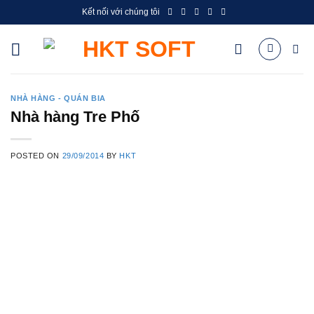
Skip
Kết nối với chúng tôi
to
content
NHÀ HÀNG - QUÁN BIA
Nhà hàng Tre Phố
POSTED ON
29/09/2014
BY
HKT