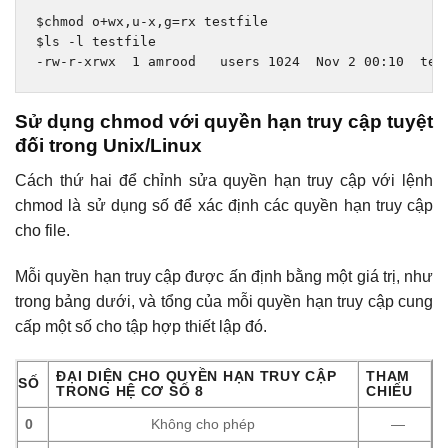
$chmod o
+
wx
,
u
-
x
,
g
=
rx testfile

$ls 
-
-
rw
-
r
-
xrwx  
1
 amrood   users 
1024
Nov
2
00
:
10
  tes
Sử dụng chmod với quyền hạn truy cập tuyệt
đối trong Unix/Linux
Cách thứ hai để chỉnh sửa quyền hạn truy cập với lệnh
chmod là sử dụng số để xác định các quyền hạn truy cập
cho file.
Mỗi quyền hạn truy cập được ấn định bằng một giá trị, như
trong bảng dưới, và tổng của mỗi quyền hạn truy cập cung
cấp một số cho tập hợp thiết lập đó.
ĐẠI DIỆN CHO QUYỀN HẠN TRUY CẬP
THAM
SỐ
TRONG HỆ CƠ SỐ 8
CHIẾU
0
Không cho phép
—