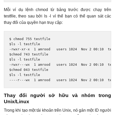
Mỗi ví dụ lệnh chmod từ bảng trước được chạy trên
testfile, theo sau bởi ls -l vì thế bạn có thể quan sát các
thay đổi của quyền hạn truy cập:
$ chmod 
755
 testfile

$ls 
-
-
rwxr
-
xr
-
x  
1
 amrood   users 
1024
Nov
2
00
:
10
  test
$chmod 
743
 testfile

$ls 
-
-
rwxr
---
wx  
1
 amrood   users 
1024
Nov
2
00
:
10
  test
$chmod 
043
 testfile

$ls 
-
----
r
---
wx  
1
 amrood   users 
1024
Nov
2
00
:
10
  tes
Thay đổi người sở hữu và nhóm trong
Unix/Linux
Trong khi tạo một tài khoản trên Unix, nó gán một ID người