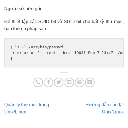
Người sở hữu gốc
Để thiết lập các SUID bit và SGID bit cho bất kỳ thư mục,
bạn thử cú pháp sau:
$ ls 
-
l 
/
usr
/
bin
/
-
r
-
sr
-
xr
-
x  
1
   root   bin  
19031
Feb
7
13
:
47
/
usr
$
Quản lý thư mục trong
Hướng dẫn cài đặt
Unix/Linux
Unix/Linux