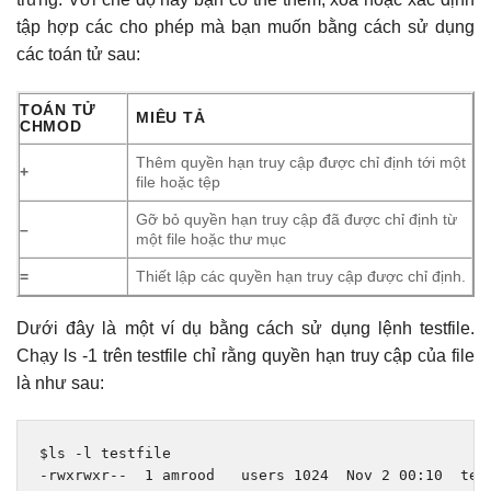
tập hợp các cho phép mà bạn muốn bằng cách sử dụng
các toán tử sau:
TOÁN TỬ
MIÊU TẢ
CHMOD
Thêm quyền hạn truy cập được chỉ định tới một
+
file hoặc tệp
Gỡ bỏ quyền hạn truy cập đã được chỉ định từ
–
một file hoặc thư mục
=
Thiết lập các quyền hạn truy cập được chỉ định.
Dưới đây là một ví dụ bằng cách sử dụng lệnh testfile.
Chạy ls -1 trên testfile chỉ rằng quyền hạn truy cập của file
là như sau:
$ls 
-
-
rwxrwxr
--
1
 amrood   users 
1024
Nov
2
00
:
10
  tes