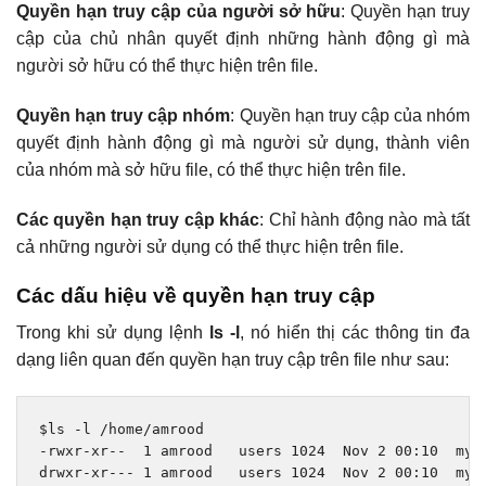
Quyền hạn truy cập của người sở hữu
: Quyền hạn truy
cập của chủ nhân quyết định những hành động gì mà
người sở hữu có thể thực hiện trên file.
Quyền hạn truy cập nhóm
: Quyền hạn truy cập của nhóm
quyết định hành động gì mà người sử dụng, thành viên
của nhóm mà sở hữu file, có thể thực hiện trên file.
Các quyền hạn truy cập khác
: Chỉ hành động nào mà tất
cả những người sử dụng có thể thực hiện trên file.
Các dấu hiệu về quyền hạn truy cập
Trong khi sử dụng lệnh
ls -l
, nó hiển thị các thông tin đa
dạng liên quan đến quyền hạn truy cập trên file như sau:
$ls 
-
l 
/
home
/
-
rwxr
-
xr
--
1
 amrood   users 
1024
Nov
2
00
:
10
  myfi
drwxr
-
xr
---
1
 amrood   users 
1024
Nov
2
00
:
10
  myd