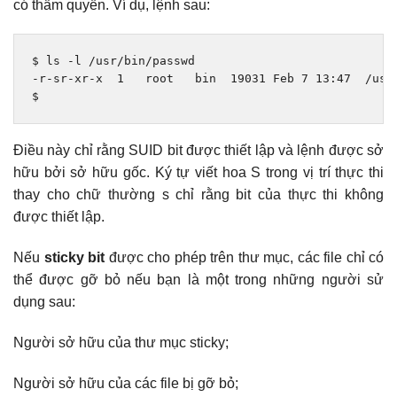
có thẩm quyền. Ví dụ, lệnh sau:
$ ls 
-
l 
/
usr
/
bin
/
-
r
-
sr
-
xr
-
x  
1
   root   bin  
19031
Feb
7
13
:
47
/
usr
$
Điều này chỉ rằng SUID bit được thiết lập và lệnh được sở
hữu bởi sở hữu gốc. Ký tự viết hoa S trong vị trí thực thi
thay cho chữ thường s chỉ rằng bit của thực thi không
được thiết lập.
Nếu
sticky bit
được cho phép trên thư mục, các file chỉ có
thể được gỡ bỏ nếu bạn là một trong những người sử
dụng sau:
Người sở hữu của thư mục sticky;
Người sở hữu của các file bị gỡ bỏ;