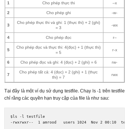
1
Cho phép thực thi
–x
2
Cho phép ghi
-w-
Cho phép thực thi và ghi: 1 (thực thi) + 2 (ghi)
3
-wx
= 3
4
Cho phép đọc
r–
Cho phép đọc và thực thi: 4(đọc) + 1 (thực thi)
5
r-x
= 5
6
Cho phép đọc và ghi: 4 (đọc) + 2 (ghi) = 6
rw-
Cho phép tất cả: 4 (đọc) + 2 (ghi) + 1 (thực
7
rwx
thi) = 7
Tại đây là một ví dụ sử dụng testfile. Chạy ls -1 trên testfile
chỉ rằng các quyền hạn truy cập của file là như sau:
$ls 
-
-
rwxrwxr
--
1
 amrood   users 
1024
Nov
2
00
:
10
  tes