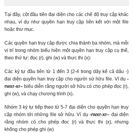
Tại đây, cột đầu tiên đại diện cho các chế độ truy cập khác
nhau, ví dụ như quyền hạn truy cập liên kết với một file
hoặc thư mục.
Các quyền hạn truy cập được chia thành ba nhóm, mà mỗi
vị trí trong nhóm biểu hiện một quyền hạn truy cập cụ thể,
theo thứ tự: đọc (r), ghi (w) và thực thi (x):
Các ký tự đầu tiên từ 1 đến 3 (2-4 trong dãy kể cả dấu -)
đại diện quyền hạn truy cập cho người sử hữu file. Ví dụ
-
rwxr-xr–
biểu diễn rằng người sở hữu có cho phép đọc (r),
ghi (w), và chạy chương trình (x).
Nhóm 3 ký tự tiếp theo từ 5-7 đại diện cho quyền hạn truy
cập nhóm tới những file sở hữu. Ví dụ
-rwxr-xr–
đại diện
rằng nhóm có cho phép đọc (r) và thực thi (x), nhưng
không cho phép ghi (w)