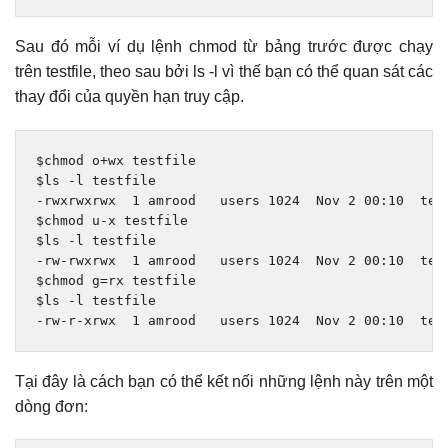
Sau đó mỗi ví dụ lệnh chmod từ bảng trước được chạy
trên testfile, theo sau bởi ls -l vì thế bạn có thể quan sát các
thay đổi của quyền hạn truy cập.
$chmod o
+
wx testfile

$ls 
-
-
rwxrwxrwx  
1
 amrood   users 
1024
Nov
2
00
:
10
  test
$chmod u
-
x testfile

$ls 
-
-
rw
-
rwxrwx  
1
 amrood   users 
1024
Nov
2
00
:
10
  test
$chmod g
=
rx testfile

$ls 
-
-
rw
-
r
-
xrwx  
1
 amrood   users 
1024
Nov
2
00
:
10
  tes
Tại đây là cách bạn có thể kết nối những lệnh này trên một
dòng đơn: