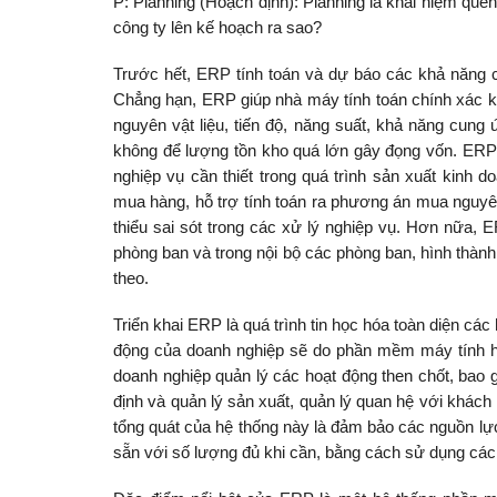
P: Planning (Hoạch định): Planning là khái niệm que
công ty lên kế hoạch ra sao?
Trước hết, ERP tính toán và dự báo các khả năng có
Chẳng hạn, ERP giúp nhà máy tính toán chính xác k
nguyên vật liệu, tiến độ, năng suất, khả năng cun
không để lượng tồn kho quá lớn gây đọng vốn. ERP c
nghiệp vụ cần thiết trong quá trình sản xuất kinh 
mua hàng, hỗ trợ tính toán ra phương án mua nguyên
thiểu sai sót trong các xử lý nghiệp vụ. Hơn nữa, E
phòng ban và trong nội bộ các phòng ban, hình thành
theo.
Triển khai ERP là quá trình tin học hóa toàn diện các
động của doanh nghiệp sẽ do phần mềm máy tính hỗ 
doanh nghiệp quản lý các hoạt động then chốt, bao g
định và quản lý sản xuất, quản lý quan hệ với khách
tổng quát của hệ thống này là đảm bảo các nguồn lự
sẵn với số lượng đủ khi cần, bằng cách sử dụng các