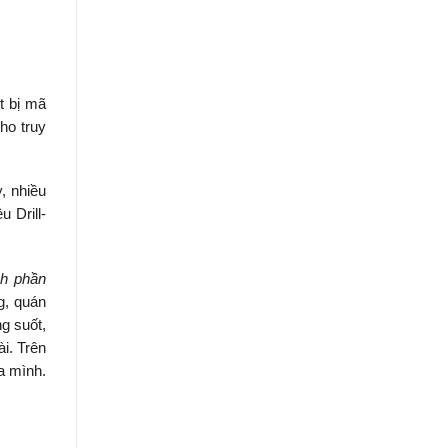
t bị mã
ho truy
, nhiều
 Drill-
nh phần
g, quán
g suốt,
i. Trên
a mình.