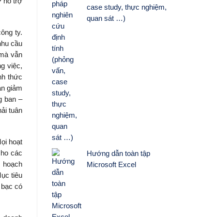
 hỗ trợ
case study, thực nghiệm,
quan sát …)
ông ty.
nhu cầu
 mà vẫn
g việc,
nh thức
ạn giảm
g ban –
ải tuân
Mọi hoạt
cho các
Hướng dẫn toàn tập
, hoạch
Microsoft Excel
ục tiêu
 bạc có