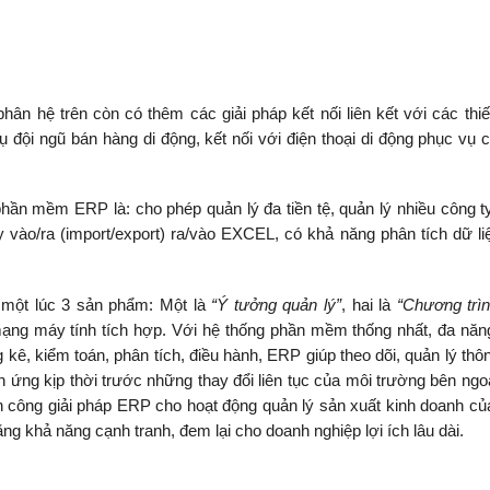
ân hệ trên còn có thêm các giải pháp kết nối liên kết với các thiế
đội ngũ bán hàng di động, kết nối với điện thoại di động phục vụ c
hần mềm ERP là: cho phép quản lý đa tiền tệ, quản lý nhiều công ty
vào/ra (import/export) ra/vào EXCEL, có khả năng phân tích dữ liệu
một lúc 3 sản phẩm: Một là
“Ý tưởng quản lý”
, hai là
“Chương trì
ng máy tính tích hợp. Với hệ thống phần mềm thống nhất, đa năn
kê, kiểm toán, phân tích, điều hành, ERP giúp theo dõi, quản lý thôn
ứng kịp thời trước những thay đổi liên tục của môi trường bên ngoà
hành công giải pháp ERP cho hoạt động quản lý sản xuất kinh doanh củ
tăng khả năng cạnh tranh, đem lại cho doanh nghiệp lợi ích lâu dài.