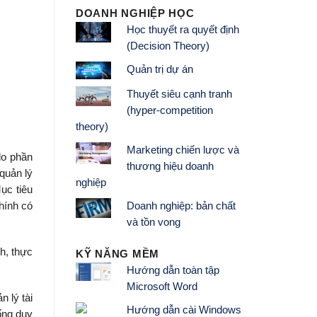
DOANH NGHIỆP HỌC
Học thuyết ra quyết định
(Decision Theory)
Quản trị dự án
Thuyết siêu cạnh tranh
(hyper-competition
theory)
Marketing chiến lược và
do phần
thương hiệu doanh
quản lý
nghiệp
ục tiêu
Doanh nghiệp: bản chất
hính có
và tồn vong
h, thực
KỸ NĂNG MỀM
Hướng dẫn toàn tập
Microsoft Word
 lý tài
Hướng dẫn cài Windows
ống duy