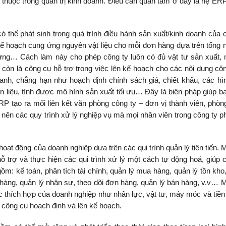
n thuộc trong quản trị kinh doanh. Điều cần quan tâm ở đây là hệ ERP
 thể phát sinh trong quá trình điều hành sản xuất/kinh doanh của c
ế hoạch cung ứng nguyên vật liệu cho mỗi đơn hàng dựa trên tổng 
g ứng… Cách làm này cho phép công ty luôn có đủ vật tư sản xuất,
òn là công cụ hỗ trợ trong việc lên kế hoạch cho các nội dung côn
doanh, chẳng hạn như hoạch định chính sách giá, chiết khấu, các hì
 liệu, tính được mô hình sản xuất tối ưu… Đây là biện pháp giúp b
RP tạo ra mối liên kết văn phòng công ty – đơn vị thành viên, phòn
 nên các quy trình xử lý nghiệp vụ mà mọi nhân viên trong công ty ph
 hoạt động của doanh nghiệp dựa trên các qui trình quản lý tiên tiến. 
trợ và thực hiện các qui trình xử lý một cách tự động hoá, giúp 
ồm: kế toán, phân tích tài chính, quản lý mua hàng, quản lý tồn kho
 hàng, quản lý nhân sự, theo dõi đơn hàng, quản lý bán hàng, v.v… M
c thích hợp của doanh nghiệp như nhân lực, vật tư, máy móc và tiền
 công cụ hoạch định và lên kế hoạch.