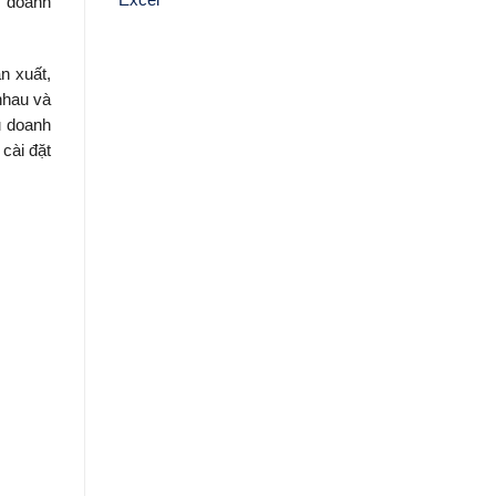
h doanh
n xuất,
nhau và
u doanh
cài đặt