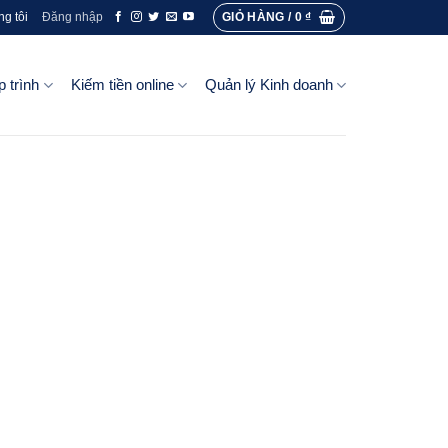
GIỎ HÀNG /
0
₫
ng tôi
Đăng nhập
p trình
Kiếm tiền online
Quản lý Kinh doanh