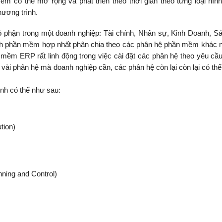
 có thể mở rộng và phát triển theo thời gian theo từng loại hìn
ương trình.
ộ phận trong một doanh nghiệp: Tài chính, Nhân sự, Kinh Doanh, Sả
h phần mềm hợp nhất phân chia theo các phân hệ phần mềm khác 
 mềm ERP rất linh động trong việc cài đặt các phân hệ theo yêu cầ
vài phân hệ mà doanh nghiệp cần, các phân hệ còn lại còn lại có thể 
h có thể như sau:
tion)
nning and Control)