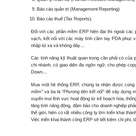
Báo cáo quản trị (Management Reporting)
Báo cáo thuế (Tax Reports).
Đối với các phần mềm ERP hiện đại thì ngoài các ph
vạch, kết nối với các máy tính cầm tay PDA phục vụ 
nhập từ xa và không dây…
Các tính năng kỹ thuật quan trọng cần phải có của p
chi nhánh, có giao diện đa ngôn ngữ, cho phép copy 
Down…
Mua một hệ thống ERP, chúng ta nhận được cùng 
mềm”
và ba là
“Phương tiện kết nối”
để xây dựng mạ
xuyến mọi lĩnh vực hoạt động từ kế hoạch hóa, thống 
tăng tính năng động, đảm bảo cho doanh nghiệp phản 
thế giới, hiện có rất nhiều công ty lớn triển khai t
Việc triển khai thành công ERP sẽ tiết kiệm chi phí, 