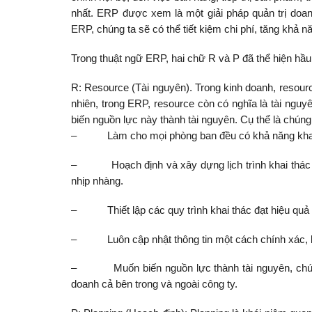
nhất. ERP được xem là một giải pháp quản trị doanh
ERP, chúng ta sẽ có thể tiết kiệm chi phí, tăng khả 
Trong thuật ngữ ERP, hai chữ R và P đã thể hiện hầu 
R: Resource (Tài nguyên). Trong kinh doanh, resourc
nhiên, trong ERP, resource còn có nghĩa là tài nguy
biến nguồn lực này thành tài nguyên. Cụ thể là chúng 
– Làm cho mọi phòng ban đều có khả năng khai t
– Hoạch định và xây dựng lịch trình khai thác n
nhịp nhàng.
– Thiết lập các quy trình khai thác đạt hiệu quả 
– Luôn cập nhật thông tin một cách chính xác, kịp 
– Muốn biến nguồn lực thành tài nguyên, chúng ta 
doanh cả bên trong và ngoài công ty.