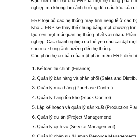
Đặc điểm nổi bật của ERP là một hệ thống phần mềm
nghiệp mà không làm ảnh hưởng đến cấu trúc của ch
ERP loại bỏ các hệ thống máy tính riêng lẻ ở các b
Kho… ERP sẽ thay thế chúng bằng một chương trìn
tạo nên một mối quan hệ thống nhất với nhau. Phần
nghiệp. Các doanh nghiệp có thể yêu cầu cài đặt một 
sau mà không ảnh hưởng đến hệ thống.
Các phân hệ cơ bản của một phần mềm ERP điển hìn
Kế toán tài chính (Finance)
Quản lý bán hàng và phân phối (Sales and Distribu
Quản lý mua hàng (Purchase Control)
Quản lý hàng tồn kho (Stock Control)
Lập kế hoạch và quản lý sản xuất (Production Pla
Quản lý dự án (Project Management)
Quản lý dịch vụ (Service Management)
Quản lý nhân sự (Human Resouce Management)