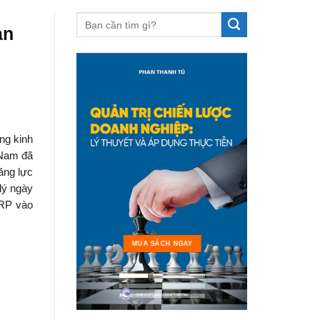
ản
ng kinh
 Nam đã
ăng lực
lý ngày
ERP vào
MUA 
MUA SÁCH NGAY