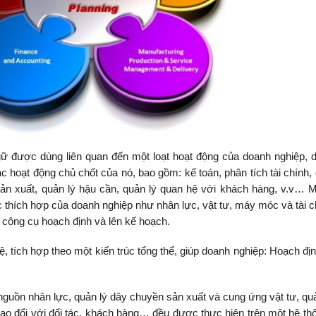
gữ được dùng liên quan đến một loạt hoạt động của doanh nghiệp, 
c hoạt động chủ chốt của nó, bao gồm: kế toán, phân tích tài chính, 
sản xuất, quản lý hậu cần, quản lý quan hệ với khách hàng, v.v… M
 thích hợp của doanh nghiệp như nhân lực, vật tư, máy móc và tài c
 công cụ hoạch định và lên kế hoạch.
tích hợp theo một kiến trúc tổng thể, giúp doanh nghiệp: Hoạch địn
nguồn nhân lực, quản lý dây chuyền sản xuất và cung ứng vật tư, quản
 trao đổi với đối tác, khách hàng… đều được thực hiện trên một hệ th