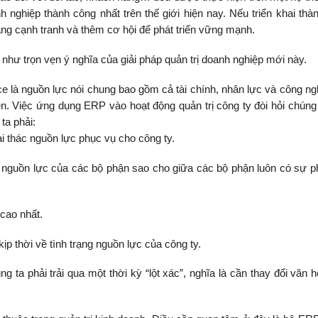
 nghiệp thành công nhất trên thế giới hiện nay. Nếu triển khai thà
năng cạnh tranh và thêm cơ hội để phát triển vững mạnh.
như trọn vẹn ý nghĩa của giải pháp quản trị doanh nghiệp mới này.
e là nguồn lực nói chung bao gồm cả tài chính, nhân lực và công ng
ên. Việc ứng dụng ERP vào hoạt động quản trị công ty đòi hỏi chúng 
ta phải:
hác nguồn lực phục vụ cho công ty.
guồn lực của các bộ phận sao cho giữa các bộ phận luôn có sự p
cao nhất.
thời về tình trạng nguồn lực của công ty.
phải trải qua một thời kỳ “lột xác”, nghĩa là cần thay đổi văn h