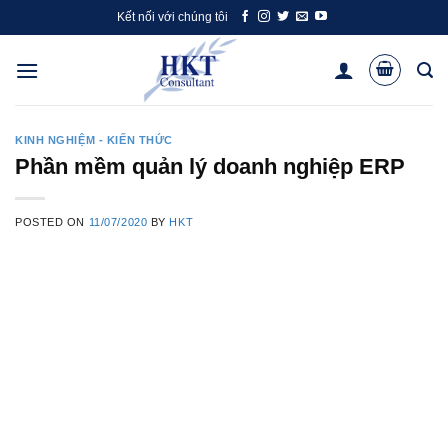
Skip
Kết nối với chúng tôi
to
content
KINH NGHIỆM - KIẾN THỨC
Phần mềm quản lý doanh nghiệp ERP
POSTED ON
11/07/2020
BY
HKT