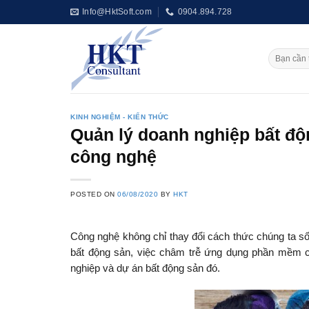
Skip
Info@HktSoft.com
0904.894.728
to
content
KINH NGHIỆM - KIẾN THỨC
Quản lý doanh nghiệp bất đ
công nghệ
POSTED ON
06/08/2020
BY
HKT
Công nghệ không chỉ thay đổi cách thức chúng ta số
bất động sản, việc châm trễ ứng dụng phần mềm cô
nghiệp và dự án bất động sản đó.