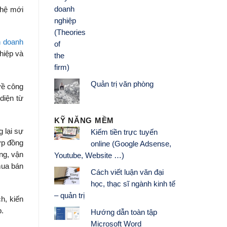
ghệ mới
h doanh
hiệp và
Quản trị văn phòng
về công
diện từ
KỸ NĂNG MỀM
 lại sự
Kiếm tiền trực tuyến
ợp đồng
online (Google Adsense,
ng, vận
Youtube, Website …)
mua bán
Cách viết luận văn đại
học, thạc sĩ ngành kinh tế
– quản trị
h, kiến
p.
Hướng dẫn toàn tập
Microsoft Word