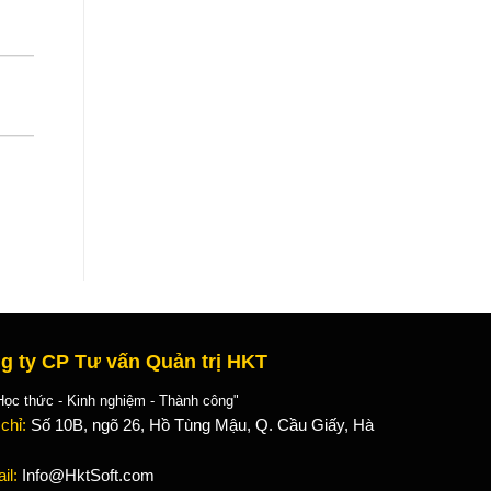
g ty CP Tư vấn Quản trị HKT
 thức - Kinh nghiệm - Thành công"
 chỉ:
Số 10B, ngõ 26, Hồ Tùng Mậu, Q. Cầu Giấy, Hà
il:
Info@HktSoft.com