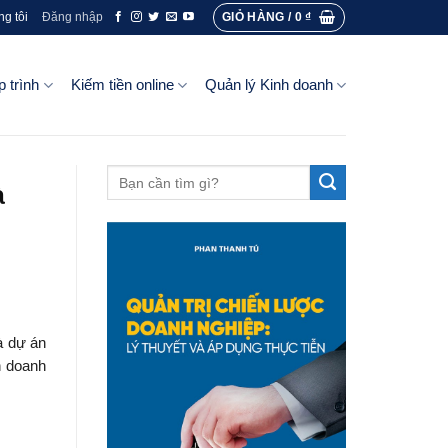
GIỎ HÀNG /
0
₫
ng tôi
Đăng nhập
p trình
Kiếm tiền online
Quản lý Kinh doanh
à
à dự án
h doanh