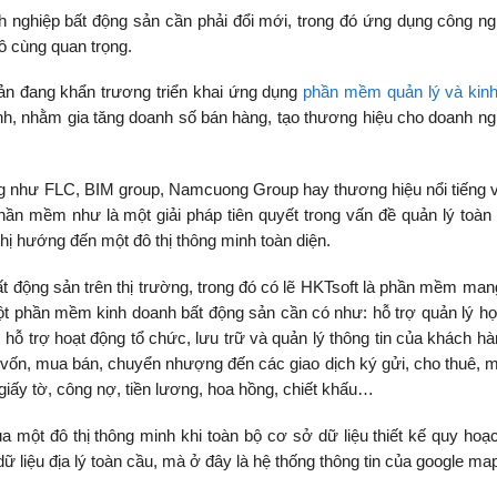
anh nghiệp bất động sản cần phải đổi mới, trong đó ứng dụng công n
vô cùng quan trọng.
sản đang khẩn trương triển khai ứng dụng
phần mềm quản lý và kin
, nhằm gia tăng doanh số bán hàng, tạo thương hiệu cho doanh ng
ờng như FLC, BIM group, Namcuong Group hay thương hiệu nổi tiếng 
 mềm như là một giải pháp tiên quyết trong vấn đề quản lý toàn 
hị hướng đến một đô thị thông minh toàn diện.
 động sản trên thị trường, trong đó có lẽ HKTsoft là phần mềm mang
t phần mềm kinh doanh bất động sản cần có như: hỗ trợ quản lý h
 hỗ trợ hoạt động tổ chức, lưu trữ và quản lý thông tin của khách hà
p vốn, mua bán, chuyển nhượng đến các giao dịch ký gửi, cho thuê, 
giấy tờ, công nợ, tiền lương, hoa hồng, chiết khấu…
 một đô thị thông minh khi toàn bộ cơ sở dữ liệu thiết kế quy hoạc
 liệu địa lý toàn cầu, mà ở đây là hệ thống thông tin của google ma