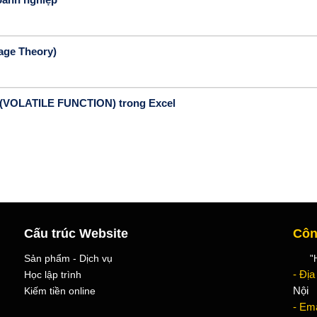
tage Theory)
lại (VOLATILE FUNCTION) trong Excel
Cấu trúc Website
Côn
Sản phẩm - Dịch vụ
"Học
Học lập trình
- Địa
Kiếm tiền online
Nội
- Ema