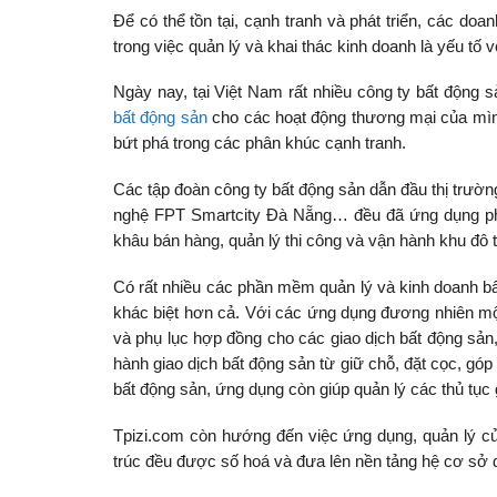
Để có thể tồn tại, cạnh tranh và phát triển, các do
trong việc quản lý và khai thác kinh doanh là yếu tố 
Ngày nay, tại Việt Nam rất nhiều công ty bất động 
bất động sản
cho các hoạt động thương mại của mình
bứt phá trong các phân khúc cạnh tranh.
Các tập đoàn công ty bất động sản dẫn đầu thị trư
nghệ FPT Smartcity Đà Nẵng… đều đã ứng dụng phần
khâu bán hàng, quản lý thi công và vận hành khu đô t
Có rất nhiều các phần mềm quản lý và kinh doanh bất
khác biệt hơn cả. Với các ứng dụng đương nhiên mộ
và phụ lục hợp đồng cho các giao dịch bất động sản,
hành giao dịch bất động sản từ giữ chỗ, đặt cọc, gó
bất động sản, ứng dụng còn giúp quản lý các thủ tục 
Tpizi.com còn hướng đến việc ứng dụng, quản lý của
trúc đều được số hoá và đưa lên nền tảng hệ cơ sở dữ