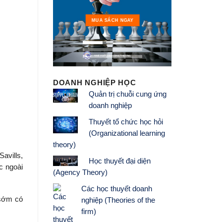
MUA 
MUA SÁCH NGAY
DOANH NGHIỆP HỌC
Quản trị chuỗi cung ứng
doanh nghiệp
Thuyết tổ chức học hỏi
(Organizational learning
theory)
avills,
Học thuyết đại diện
c ngoài
(Agency Theory)
Các học thuyết doanh
 sớm có
nghiệp (Theories of the
firm)