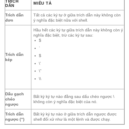
TRÍCH
MIÊU TẢ
DẪN
Trích dẫn
Tất cả các ký tự ở giữa trích dẫn này không còn
đơn
ý nghĩa đặc biệt nữa với shell.
Hầu hết các ký tự giữa trích dẫn này không còn ý
nghĩa đặc biệt, trừ các ký tự sau:
$
`
Trích dẫn
$
kép
\’
\”
\\
Dấu gạch
Bất kỳ ký tự nào đằng sau dấu chéo ngược \
chéo
không còn ý nghĩa đặc biệt của nó.
ngược
Trích dẫn
Bất kỳ ký tự nào ở giữa trích dẫn ngược được
ngược (“)
shell đối xử như là một lệnh và được chạy.