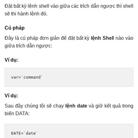
Đặt bất kỳ lệnh shell vào giữa các trích dẫn ngược thì shell
sẽ thi hành lệnh đó.
Cú pháp
Đây là cú pháp đơn giản để đặt bất kỳ
lệnh Shel
l nào vào
giữa trích dẫn ngược:
Ví dụ:
var
=
`command`
Ví dụ:
Sau đây chúng tôi sẽ chạy
lệnh date
và giữ kết quả trong
biến DATA:
DATE
=
`date`