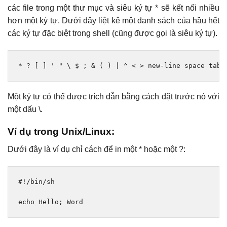
các file trong một thư mục và siêu ký tự * sẽ kết nối nhiều
hơn một ký tự. Dưới đây liệt kê một danh sách của hầu hết
các ký tự đặc biệt trong shell (cũng được gọi là siêu ký tự).
*
?
[
]
' " \ $ ; & ( ) | ^ < > new-line space tab
Một ký tự có thể được trích dẫn bằng cách đặt trước nó với
một dấu \.
Ví dụ trong Unix/Linux:
Dưới đây là ví dụ chỉ cách để in một * hoặc một ?:
#!/bin/sh
echo 
Hello
;
Word