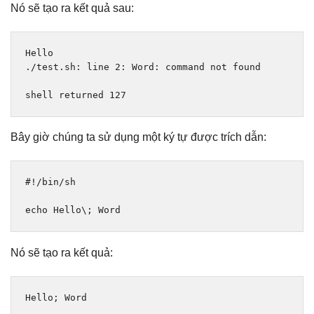
Nó sẽ tạo ra kết quả sau:
Hello
./
test
.
sh
:
 line 
2
:
Word
:
 command 
not
 found

shell returned 
127
Bây giờ chúng ta sử dụng một ký tự được trích dẫn:
#!/bin/sh
echo 
Hello
\; 
Word
Nó sẽ tạo ra kết quả:
Hello
;
Word