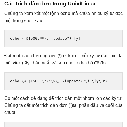
Các trích dẫn đơn trong Unix/Linux:
Chúng ta xem xét một lệnh echo mà chứa nhiều ký tự đặc
biệt trong shell sau:
echo 
<-
$1500
.**>;
(
update
?)
[
y
|
n
]
Đặt một dấu chéo ngược (\) ở trước mỗi ký tự đặc biệt là
một việc gây chán ngắt và làm cho code khó để đọc.
echo \<
-
$1500
.
\*\*\>\; \(update\?\) \[y\|n\]
Có một cách dễ dàng để trích dẫn một nhóm lớn các ký tự.
Chúng ta đặt một trích dẫn đơn (`)tại phần đầu và cuối của
chuỗi: