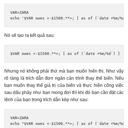
VAR
=
ZARA

echo 
'$VAR owes <-$1500.**>; [ as of (`date +%m/%d`
Nó sẽ tạo ra kết quả sau:
$VAR owes 
<-
$1500
.**>;
[
as
 of 
(
`date +%m/%d`
)
]
Nhưng nó không phải thứ mà bạn muốn hiển thị. Như vậy
rõ ràng là trích dẫn đơn ngăn cản trình thay thế biến. Nếu
bạn muốn thay thế giá trị của biến và thực hiện công việc
sau dấu phảy như bạn mong đợi thì khi đó bạn cần đặt các
lệnh của bạn trong trích dẫn kép như sau:
VAR
=
ZARA

echo 
"$VAR owes <-$1500.**>; [ as of (`date +%m/%d`