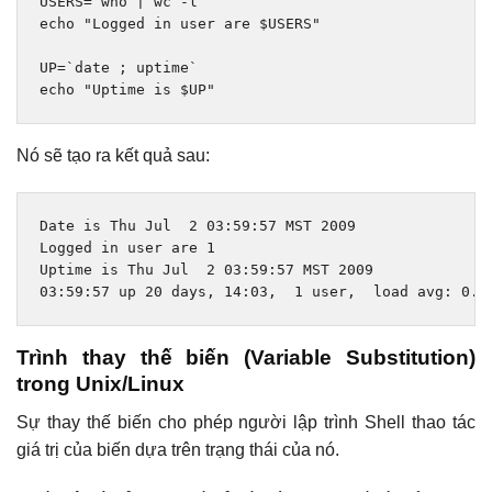
USERS
=
`who | wc -l`
echo 
"Logged in user are $USERS"
UP
=
`date ; uptime`
echo 
"Uptime is $UP"
Nó sẽ tạo ra kết quả sau:
Date
is
Thu
Jul
2
03
:
59
:
57
 MST 
2009
Logged
in
 user are 
1
Uptime
is
Thu
Jul
2
03
:
59
:
57
 MST 
2009
03
:
59
:
57
 up 
20
 days
,
14
:
03
,
1
 user
,
  load avg
:
0.1
Trình thay thế biến (Variable Substitution)
trong Unix/Linux
Sự thay thế biến cho phép người lập trình Shell thao tác
giá trị của biến dựa trên trạng thái của nó.