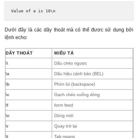
Value
 of a 
is
10
\n
Dưới đây là các dãy thoát mà có thể được sử dụng bởi
lệnh echo:
DÃY THOÁT
MIÊU TẢ
\\
Dấu chéo ngược
\a
Dấu hiệu cảnh báo (BEL)
\b
Phím lùi (backspace)
\c
Gạch chéo xuống dòng
\f
form feed
\n
Dòng mới
\r
Quay trở lại
\t
Tab ngang