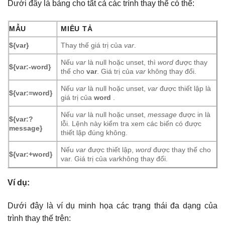
Dưới đây là bảng cho tất cả các trình thay thế có thể:
MẪU
MIÊU TẢ
${var}
Thay thế giá trị của
var
.
Nếu
var
là null hoặc unset, thì
word
được thay
${var:-word}
thế cho
var
. Giá trị của
var
không thay đổi.
Nếu
var
là null hoặc unset,
var
được thiết lập là
${var:=word}
giá trị của
word
.
Nếu
var
là null hoặc unset,
message
được in là
${var:?
lỗi. Lệnh này kiểm tra xem các biến có được
message}
thiết lập đúng không.
Nếu
var
được thiết lập,
word
được thay thế cho
${var:+word}
var. Giá trị của
var
không thay đổi.
Ví dụ:
Dưới đây là ví dụ minh họa các trạng thái đa dạng của
trình thay thế trên: