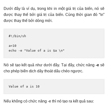
Dưới đây là ví dụ, trong khi in một giá trị của biến, nó sẽ
được thay thế bởi giá trị của biến. Cùng thời gian đó “\n”
được thay thế bởi dòng mới.
#!/bin/sh
a
=
10
echo 
-
e 
"Value of a is $a \n"
Nó sẽ tạo kết quả như dưới đây. Tại đây, chức năng
-e
sẽ
cho phép biên dịch dãy thoát dấu chéo ngược.
Value
 of a 
is
10
Nếu không có chức năng -e thì nó tạo ra kết quả sau: