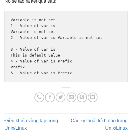
Nó sẽ tạo ra kết quả sau:
Variable
is
not
set
1
-
Value
 of 
var
is
Variable
is
not
set
2
-
Value
 of 
var
is
Variable
is
not
set
3
-
Value
 of 
var
is
This
is
default
4
-
Value
 of 
var
is
Prefix
Prefix
5
-
Value
 of 
var
is
Prefix
Điều khiển vòng lặp trong
Các kỹ thuật trích dẫn trong
Unix/Linux
Unix/Linux