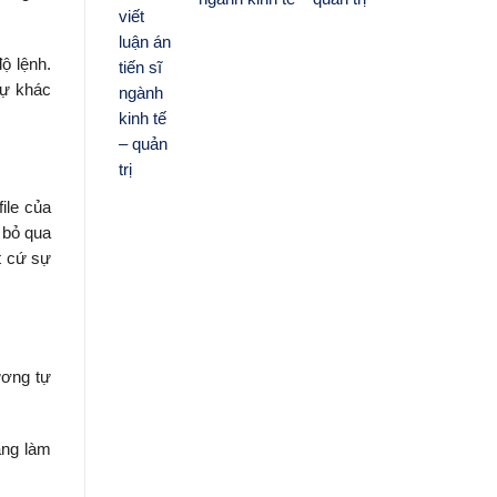
ộ lệnh.
sự khác
ile của
 bỏ qua
t cứ sự
ương tự
ang làm