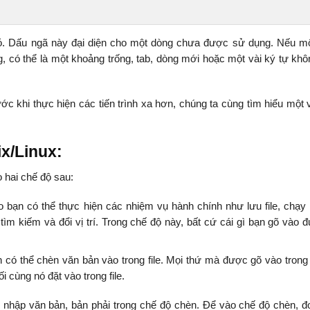
rỏ. Dấu ngã này đại diện cho một dòng chưa được sử dụng. Nếu m
, có thể là một khoảng trống, tab, dòng mới hoặc một vài ký tự khô
ớc khi thực hiện các tiến trình xa hơn, chúng ta cùng tìm hiểu một v
x/Linux:
o hai chế độ sau:
 bạn có thể thực hiện các nhiệm vụ hành chính như lưu file, chạy l
tìm kiếm và đổi vị trí. Trong chế độ này, bất cứ cái gì bạn gõ vào 
 có thể chèn văn bản vào trong file. Mọi thứ mà được gõ vào trong
 cùng nó đặt vào trong file.
ể nhập văn bản, bản phải trong chế độ chèn. Để vào chế độ chèn, đ