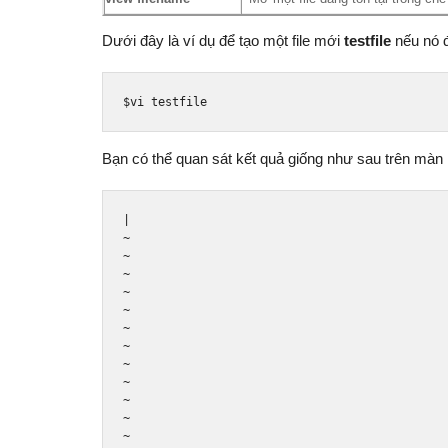
Dưới đây là ví dụ để tạo một file mới
testfile
nếu nó đ
$vi testfile
Bạn có thể quan sát kết quả giống như sau trên màn 
|
~
~
~
~
~
~
~
~
~
~
~
~