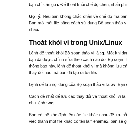
bạn chỉ cần gõ
i.
Để thoát khỏi chế độ chèn, nhấn p
Gợi ý
: Nếu bạn không chắc chắn về chế độ mà bạn đ
Bạn mở một file bằng cách sử dụng Bộ soạn thảo vi
nhau.
Thoát khỏi vi trong Unix/Linux
Lệnh để thoát khỏi Bộ soạn thảo vi là
:q
. Một khi đa
bạn đã được chỉnh sửa theo cách nào đó, Bộ soạn th
thông báo này, lệnh để thoát khỏi vi mà không lưu c
thay đổi nào mà bạn đã tạo ra tới file.
Lệnh để lưu nội dung của Bộ soạn thảo vi là
:w
. Bạn 
Cách dễ nhất để lưu các thay đổi và thoát khỏi vi là
như lệnh
:wq
.
Bạn có thể xác định tên các file khác nhau để lưu bằ
việc thành một file khác có tên là filename2, bạn sẽ 