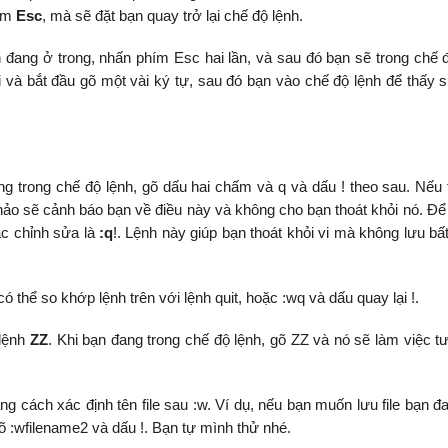
hím
Esc
, mà sẽ đặt bạn quay trở lại chế độ lệnh.
ang ở trong, nhấn phím Esc hai lần, và sau đó bạn sẽ trong chế đ
 và bắt đầu gõ một vài ký tự, sau đó bạn vào chế độ lệnh để thấy 
ng trong chế độ lệnh, gõ dấu hai chấm và q và dấu ! theo sau. Nếu f
ảo sẽ cảnh báo bạn về điều này và không cho bạn thoát khỏi nó. Để
ác chỉnh sửa là
:q
!. Lệnh này giúp bạn thoát khỏi vi mà không lưu bấ
có thể so khớp lệnh trên với lệnh quit, hoặc :wq và dấu quay lại !.
 lệnh
ZZ
. Khi bạn đang trong chế độ lệnh, gõ ZZ và nó sẽ làm việc t
ng cách xác định tên file sau :w. Ví dụ, nếu bạn muốn lưu file bạn đ
gõ :wfilename2 và dấu !. Bạn tự mình thử nhé.