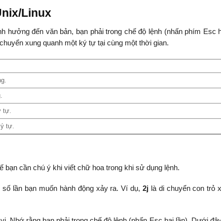
Unix/Linux
h hưởng đến văn bản, bạn phải trong chế độ lệnh (nhấn phím Esc ha
 chuyển xung quanh một ký tự tại cùng một thời gian.
ng.
.
 tự.
ý tự.
ế bạn cần chú ý khi viết chữ hoa trong khi sử dụng lệnh.
 số lần bạn muốn hành động xảy ra. Ví dụ,
2j
là di chuyển con trỏ 
 vi. Nhớ rằng bạn phải trong chế độ lệnh (nhấn Esc hai lần). Dưới đâ