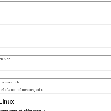
àn hình.
 của màn hình.
trí của con trỏ trên dòng số
x
/Linux
song song với phím control: