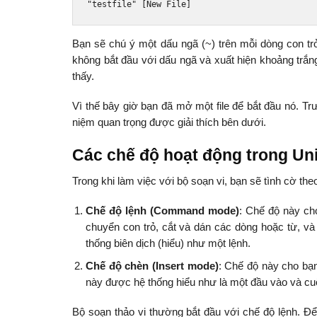
"testfile"
[
New
File
]
Bạn sẽ chú ý một dấu ngã (~) trên mỗi dòng con t
không bắt đầu với dấu ngã và xuất hiện khoảng trắng
thấy.
Vì thế bây giờ bạn đã mở một file để bắt đầu nó. Trư
niệm quan trọng được giải thích bên dưới.
Các chế độ hoạt động trong Uni
Trong khi làm việc với bộ soạn vi, bạn sẽ tình cờ the
Chế độ lệnh (Command mode)
: Chế độ này cho
chuyển con trỏ, cắt và dán các dòng hoặc từ, và 
thống biên dịch (hiểu) như một lệnh.
Chế độ chèn (Insert mode)
: Chế độ này cho bạn
này được hệ thống hiểu như là một đầu vào và cuối
Bộ soạn thảo vi thường bắt đầu với chế độ lệnh. Đ