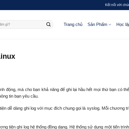
Kết nối với chú
Trang chủ
Sản Phẩm
Học lậ
Linux
inh động, mà cho bạn khả năng để ghi lại hầu hết mọi thứ bạn có th
hông tin bạn yêu cầu.
ện dễ dàng ghi log với mục đích chung gọi là syslog. Mỗi chương tr
ương tiện ghi log hệ thống đồng dạng. Hệ thống sử dụng một tiến trình