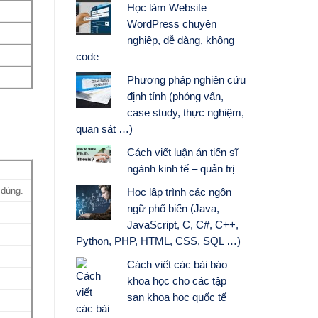
Học làm Website
WordPress chuyên
nghiệp, dễ dàng, không
code
Phương pháp nghiên cứu
định tính (phỏng vấn,
case study, thực nghiệm,
quan sát …)
Cách viết luận án tiến sĩ
ngành kinh tế – quản trị
 dùng.
Học lập trình các ngôn
ngữ phổ biến (Java,
JavaScript, C, C#, C++,
Python, PHP, HTML, CSS, SQL …)
Cách viết các bài báo
khoa học cho các tập
san khoa học quốc tế