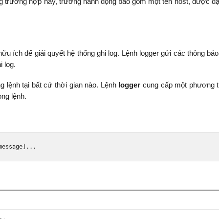
ong trường hợp này, trường hành động bao gồm một tên host, được đặ
ữu ích để giải quyết hệ thống ghi log. Lệnh logger gửi các thông báo
i log.
g lệnh tại bất cứ thời gian nào. Lệnh
logger
cung cấp một phương 
òng lệnh.
message
]...