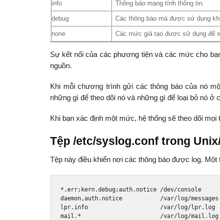
info
Thông báo mang tính thông tin.
debug
Các thông báo mà được sử dụng khi 
none
Các mức giả tạo được sử dụng để xá
Sự kết nối của các phương tiện và các mức cho bạn 
nguồn.
Khi mỗi chương trình gửi các thông báo của nó một 
những gì để theo dõi nó và những gì để loại bỏ nó ở
Khi bạn xác định một mức, hệ thống sẽ theo dõi mọi 
Tệp /etc/syslog.conf trong Unix
Tệp này điều khiển nơi các thông báo được log. Một
*.
err
;
kern
.
debug
;
auth
.
notice 
/
dev
/
console

daemon
,
auth
.
notice           
/
var
/
log
/
messages

lpr
.
info                     
/
var
/
log
/
lpr
.
log

mail
.*
/
var
/
log
/
mail
.
log
