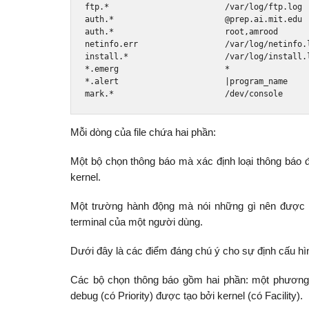
ftp
.*
/
var
/
log
/
ftp
.
log

auth
.*
@prep
.
ai
.
mit
.
edu

auth
.*
                       root
,
amrood

netinfo
.
err                  
/
var
/
log
/
netinfo
.
install
.*
/
var
/
log
/
install
.
*.
emerg                      
*
*.
alert                      
|
program_name

mark
.*
/
dev
/
console
Mỗi dòng của file chứa hai phần:
Một bộ chọn thông báo mà xác định loại thông báo để 
kernel.
Một trường hành động mà nói những gì nên được làm
terminal của một người dùng.
Dưới đây là các điểm đáng chú ý cho sự định cấu hìn
Các bộ chọn thông báo gồm hai phần: một phương t
debug (có Priority) được tạo bởi kernel (có Facility).