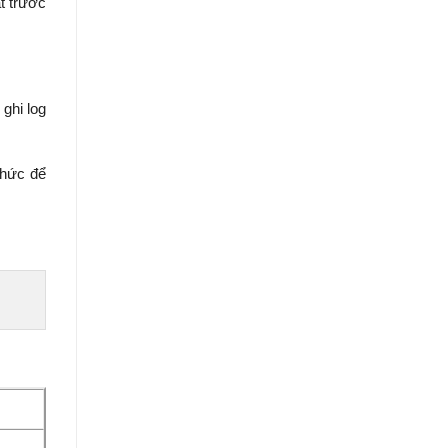
t trước
 ghi log
thức để