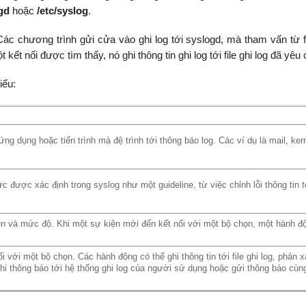
gd
hoặc
/etc/syslog
.
ác chương trình gửi cửa vào ghi log tới syslogd, mà tham vấn từ fi
kết nối được tìm thấy, nó ghi thông tin ghi log tới file ghi log đã yêu 
iểu:
g dụng hoặc tiến trình mà đệ trình tới thông báo log. Các ví dụ là mail, kern
 được xác định trong syslog như một guideline, từ việc chỉnh lỗi thông tin t
ện và mức độ. Khi một sự kiện mới đến kết nối với một bộ chọn, một hành đ
i với một bộ chọn. Các hành động có thể ghi thông tin tới file ghi log, phản 
 ghi thông báo tới hệ thống ghi log của người sử dụng hoặc gửi thông báo cùn