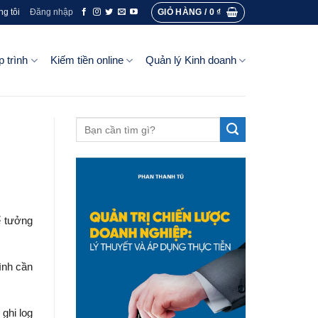
GIỎ HÀNG /
0
₫
ng tôi
Đăng nhập
p trình
Kiếm tiền online
Quản lý Kinh doanh
ể tưởng
ình cần
 ghi log