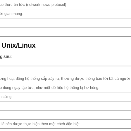
ao thức tin tức (network news protocol)
hời gian mạng.
 Unix/Linux
g sau:
ưng hoạt động hệ thống sắp xảy ra, thường được thông báo tới tất cả người
o đúng ngay lập tức, như một dữ liệu hệ thống bị hư hỏng.
ần cứng.
ó lẽ nên được thực hiện theo một cách đặc biệt.