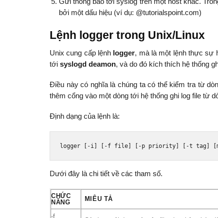
Gửi thông báo tới syslog trên một host khác. Tr
bởi một dấu hiệu (ví dụ: @tutorialspoint.com)
Lệnh logger trong Unix/Linux
Unix cung cấp lệnh
logger
, mà là một lệnh thực sự h
tới
syslogd deamon
, và do đó kích thích hệ thống gh
Điều này có nghĩa là chúng ta có thể kiểm tra từ dòn
thêm cổng vào một dòng tới hệ thống ghi log file từ d
Định dạng của lệnh là:
logger 
[-
i
]
[-
f file
]
[-
p priority
]
[-
t tag
]
[
Dưới đây là chi tiết về các tham số.
CHỨC
MIÊU TẢ
NĂNG
-f