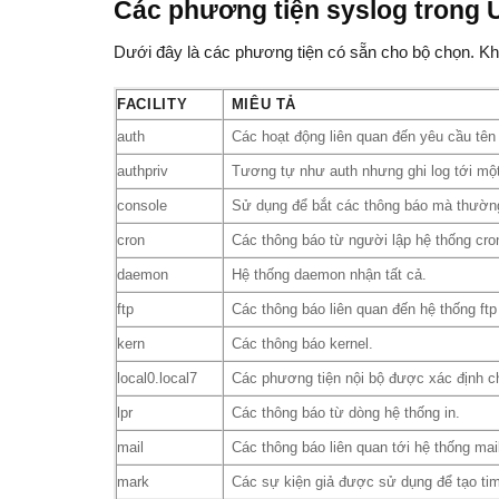
Các phương tiện syslog trong 
Dưới đây là các phương tiện có sẵn cho bộ chọn. Khô
FACILITY
MIÊU TẢ
auth
Các hoạt động liên quan đến yêu cầu tên v
authpriv
Tương tự như auth nhưng ghi log tới mộ
console
Sử dụng để bắt các thông báo mà thường 
cron
Các thông báo từ người lập hệ thống cro
daemon
Hệ thống daemon nhận tất cả.
ftp
Các thông báo liên quan đến hệ thống ft
kern
Các thông báo kernel.
local0.local7
Các phương tiện nội bộ được xác định ch
lpr
Các thông báo từ dòng hệ thống in.
mail
Các thông báo liên quan tới hệ thống mail
mark
Các sự kiện giả được sử dụng để tạo tim