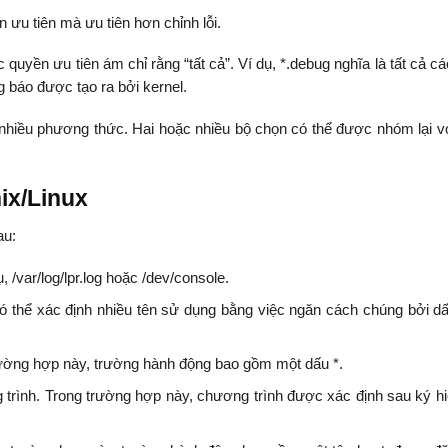
 ưu tiên mà ưu tiên hơn chỉnh lỗi.
quyền ưu tiên ám chỉ rằng “tất cả”. Ví dụ, *.debug nghĩa là tất cả c
ng báo được tạo ra bởi kernel.
nhiều phương thức. Hai hoặc nhiều bộ chọn có thể được nhóm lại v
ix/Linux
au:
ụ, /var/log/lpr.log hoặc /dev/console.
ó thể xác định nhiều tên sử dụng bằng việc ngăn cách chúng bởi d
trường hợp này, trường hành động bao gồm một dấu *.
 trình. Trong trường hợp này, chương trình được xác định sau ký hi