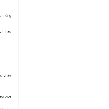
ác thông
ới nhau
ấu phảy
ệu pipe