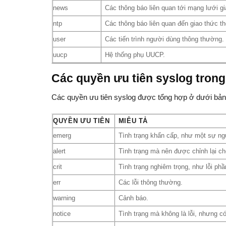
news
Các thông báo liên quan tới mạng lưới gi
ntp
Các thông báo liên quan đến giao thức t
user
Các tiến trình người dùng thông thường.
uucp
Hệ thống phụ UUCP.
Các quyền ưu tiên syslog trong
Các quyền ưu tiên syslog được tổng hợp ở dưới bản
QUYỀN ƯU TIÊN
MIÊU TẢ
emerg
Tình trạng khẩn cấp, như một sự ng
alert
Tình trạng mà nên được chỉnh lại ch
crit
Tình trạng nghiêm trọng, như lỗi ph
err
Các lỗi thông thường.
warning
Cảnh báo.
notice
Tình trạng mà không là lỗi, nhưng c