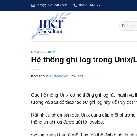
Skip
Info@HktSoft.com
0904.894.728
to
content
UNIX VÀ LINUX
Hệ thống ghi log trong Unix/
POSTED ON
15/03/2021
BY
HKT
Các hệ thống Unix có hệ thống ghi log rất mạnh và l
tượng và sau đó thao tác sự ghi log này để truy xét t
Rất nhiều phiên bản của Unix cung cấp một phương ti
thông tin ghi log được gửi tới syslog.
syslog trong Unix là một host có thể định hình, là ph