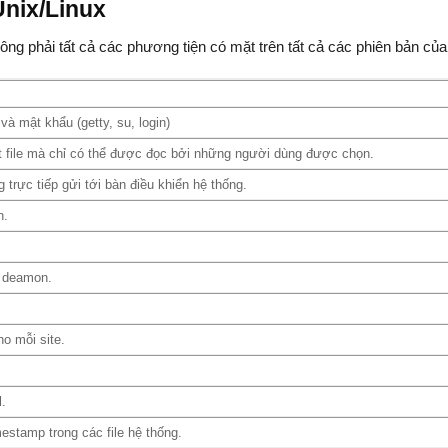
Unix/Linux
ng phải tất cả các phương tiện có mặt trên tất cả các phiên bản của
à mật khẩu (getty, su, login)
t file mà chỉ có thể được đọc bởi những người dùng được chọn.
trực tiếp gửi tới bàn điều khiển hệ thống.
n.
p deamon.
o mỗi site.
.
estamp trong các file hệ thống.