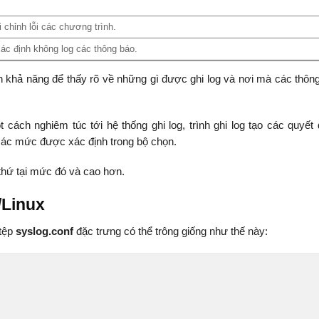
chỉnh lỗi các chương trình.
c định không log các thông báo.
khả năng để thấy rõ về những gì được ghi log và nơi mà các thông 
cách nghiêm túc tới hệ thống ghi log, trình ghi log tạo các quyết 
 các mức được xác định trong bộ chọn.
thứ tại mức đó và cao hơn.
/Linux
 tệp
syslog.conf
đặc trưng có thể trông giống như thế này: