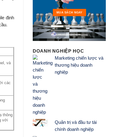
MUA 
MUA SÁCH NGAY
le định
cầu.
DOANH NGHIỆP HỌC
Marketing chiến lược và
el, và
thương hiệu doanh
nghiệp
ới các
ộng
xạ thông
g với
Quản trị và đầu tư tài
chính doanh nghiệp