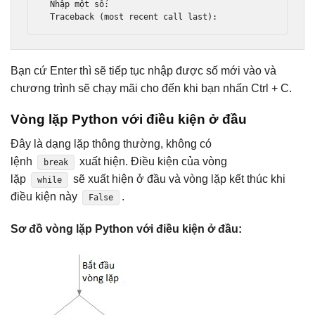
Nh
ậ
p m
ộ
t s
ố:
Traceback
(
most recent call last
):
Bạn cứ Enter thì sẽ tiếp tục nhập được số mới vào và
chương trình sẽ chạy mãi cho đến khi bạn nhấn Ctrl + C.
Vòng lặp Python với điều kiện ở đầu
Đây là dạng lặp thông thường, không có
lệnh
xuất hiện. Điều kiện của vòng
break
lặp
sẽ xuất hiện ở đầu và vòng lặp kết thúc khi
while
điều kiện này
.
False
Sơ đồ vòng lặp Python với điều kiện ở đầu: