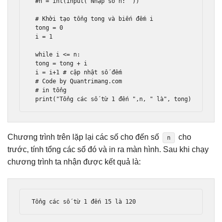
#n = int(input("Nhập số n: "))
# Khởi tạo tổng tong và biến đếm i
 tong 
=
0
 i 
=
1
while
 i 
<=
 n
:
 tong 
=
 tong 
+
 i

 i 
=
 i
+
1
# cập nhật số đếm
# Code by Quantrimang.com
# in tổng
print
(
"Tổng các số từ 1 đến "
,
n
,
" là"
,
 tong
)
Chương trình trên lặp lại các số cho đến số
cho
n
trước, tính tổng các số đó và in ra màn hình. Sau khi chạy
chương trình ta nhận được kết quả là:
T
ổ
ng c
á
c s
ố
 t
ừ
1
đế
n 
15
 l
à
120