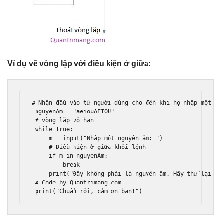
Ví dụ về vòng lặp với điều kiện ở giữa:
# Nhận đầu vào từ người dùng cho đến khi họ nhập một ng
 nguyenAm = "aeiouAEIOU" 

 # vòng lặp vô hạn 

 while True: 

     m = input("Nhập một nguyên âm: ") 

     # Điều kiện ở giữa khối lệnh 

     if m in nguyenAm: 

         break 

     print("Đây không phải là nguyên âm. Hãy thử lại!")
 # Code by Quantrimang.com 

 print("Chuẩn rồi, cảm ơn bạn!")