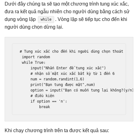
Dưới đây chúng ta sẽ tạo một chương trình tung xúc xắc,
đưa ra kết quả ngẫu nhiên cho người dùng bằng cách sử
dụng vòng lặp
. Vòng lặp sẽ tiếp tục cho đến khi
while
người dùng chọn dừng lại.
# Tung xúc xắc cho đến khi người dùng chọn thoát
import
 random 

while
True
:
     input
(
"Nhấn Enter để tung xúc xắc"
)
# nhận số mặt xúc xắc bất kỳ từ 1 đến 6 
     num 
=
 random
.
randint
(
1
,
6
)
print
(
"Bạn tung được mặt"
,
num
)
     option 
=
 input
(
"Bạn có muốn tung lại không?(y/n) 
# điều kiện 
if
 option 
==
'n'
:
break
Khi chạy chương trình trên ta được kết quả sau: