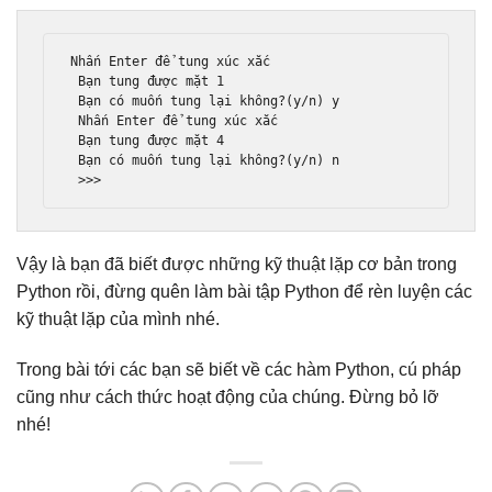
Nh
ấ
n 
Enter
để
 tung x
ú
c x
ắ
c

 B
ạ
n tung 
đượ
c m
ặ
t 
1
 B
ạ
n c
ó
 mu
ố
n tung l
ạ
i kh
ô
ng
?(
y
/
n
)
 y

Nh
ấ
n 
Enter
để
 tung x
ú
c x
ắ
c

 B
ạ
n tung 
đượ
c m
ặ
t 
4
 B
ạ
n c
ó
 mu
ố
n tung l
ạ
i kh
ô
ng
?(
y
/
n
)
 n

>>>
Vậy là bạn đã biết được những kỹ thuật lặp cơ bản trong
Python rồi, đừng quên làm bài tập Python để rèn luyện các
kỹ thuật lặp của mình nhé.
Trong bài tới các bạn sẽ biết về các hàm Python, cú pháp
cũng như cách thức hoạt động của chúng. Đừng bỏ lỡ
nhé!