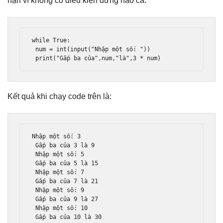
hạn vì không có điều kiện dừng nào cả.
while
True
:
 num 
=
 int
(
input
(
"Nhập một số: "
))
print
(
"Gấp ba của"
,
num
,
"là"
,
3
*
 num
)
Kết quả khi chạy code trên là:
Nh
ậ
p m
ộ
t s
ố:
3
 G
ấ
p ba c
ủ
a 
3
 l
à
9
Nh
ậ
p m
ộ
t s
ố:
5
 G
ấ
p ba c
ủ
a 
5
 l
à
15
Nh
ậ
p m
ộ
t s
ố:
7
 G
ấ
p ba c
ủ
a 
7
 l
à
21
Nh
ậ
p m
ộ
t s
ố:
9
 G
ấ
p ba c
ủ
a 
9
 l
à
27
Nh
ậ
p m
ộ
t s
ố:
10
 G
ấ
p ba c
ủ
a 
10
 l
à
30