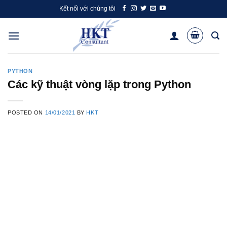
Skip
Kết nối với chúng tôi
to
content
PYTHON
Các kỹ thuật vòng lặp trong Python
POSTED ON
14/01/2021
BY
HKT