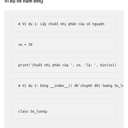
Ví dụ về hàm bin()
# Ví dụ 1: Lấy chuỗi nhị phân của số nguyên
so 
=
10
print
(
'Chuỗi nhị phân của '
,
 so
,
'là: '
,
 bin
(
so
))
# Ví dụ 2: Dùng __index__() để chuyển đối tượng So_luo
class
So_luong
: