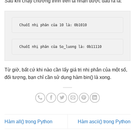
Sau khi chạy chương trình trên ta nhận được đầu ra là:
Chu
ỗ
i nh
ị
 ph
â
n c
ủ
a 
10
 l
à:
0b1010
Chu
ỗ
i nh
ị
 ph
â
n c
ủ
a 
So_luong
 l
à:
0b11110
Từ giờ, bất cứ khi nào cần lấy giá trị nhị phân của một số,
đối tượng, bạn chỉ cần sử dụng hàm bin() là xong.
Hàm all() trong Python
Hàm ascii() trong Python