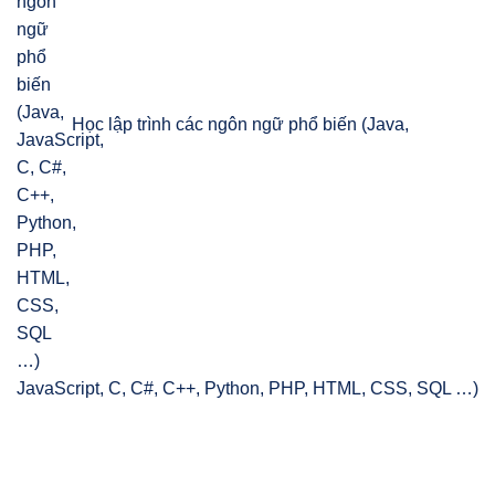
Học lập trình các ngôn ngữ phổ biến (Java,
JavaScript, C, C#, C++, Python, PHP, HTML, CSS, SQL …)