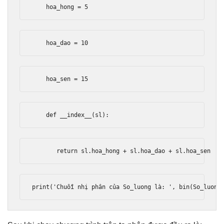
    hoa_hong 
=
5
    hoa_dao 
=
10
    hoa_sen 
=
15
def
 __index__
(
sl
):
return
 sl
.
hoa_hong 
+
 sl
.
hoa_dao 
+
 sl
.
hoa_sen
print
(
'Chuỗi nhị phân của So_luong là: '
,
 bin
(
So_luong