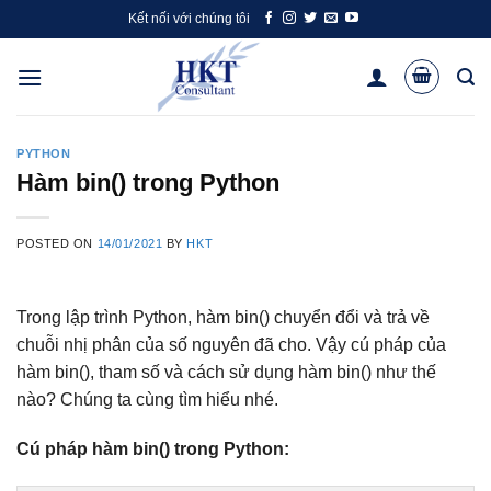
Skip
Kết nối với chúng tôi
to
content
PYTHON
Hàm bin() trong Python
POSTED ON
14/01/2021
BY
HKT
Trong lập trình Python, hàm bin() chuyển đổi và trả về
chuỗi nhị phân của số nguyên đã cho. Vậy cú pháp của
hàm bin(), tham số và cách sử dụng hàm bin() như thế
nào? Chúng ta cùng tìm hiểu nhé.
Cú pháp hàm bin() trong Python: