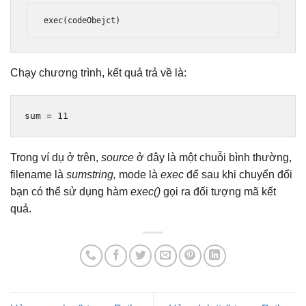
exec
(
codeObejct
)
Chạy chương trình, kết quả trả về là:
sum 
=
11
Trong ví dụ ở trên,
source
ở đây là một chuỗi bình thường,
filename là
sumstring,
mode là
exec
để sau khi chuyển đổi
bạn có thể sử dụng hàm
exec()
gọi ra đối tượng mã kết
quả.