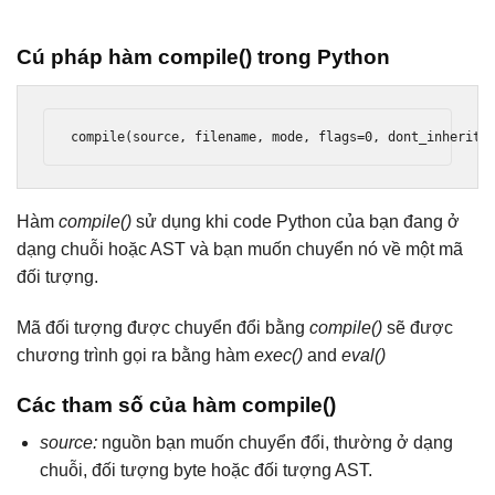
Cú pháp hàm compile() trong Python
compile
(
source
,
 filename
,
 mode
,
 flags
=
0
,
 dont_inherit
=
Hàm
compile()
sử dụng khi code Python của bạn đang ở
dạng chuỗi hoặc AST và bạn muốn chuyển nó về một mã
đối tượng.
Mã đối tượng được chuyển đổi bằng
compile()
sẽ được
chương trình gọi ra bằng hàm
exec()
and
eval()
Các tham số của hàm compile()
source:
nguồn bạn muốn chuyển đổi, thường ở dạng
chuỗi, đối tượng byte hoặc đối tượng AST.