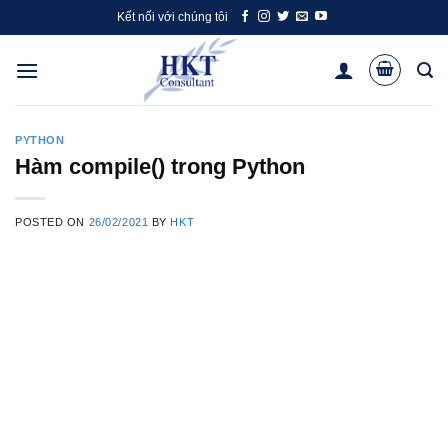
Skip
Kết nối với chúng tôi
to
content
PYTHON
Hàm compile() trong Python
POSTED ON
26/02/2021
BY
HKT