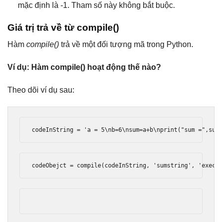
mặc định là -1. Tham số này không bắt buộc.
Giá trị trả về từ compile()
Hàm
compile()
trả về một đối tượng mã trong Python.
Ví dụ: Hàm compile() hoạt động thế nào?
Theo dõi ví dụ sau:
codeInString 
=
'a = 5\nb=6\nsum=a+b\nprint("sum =",sum
codeObejct 
=
 compile
(
codeInString
,
'sumstring'
,
'exec'