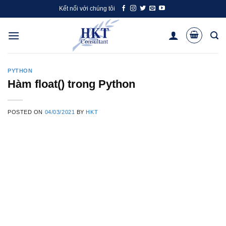
Skip
Kết nối với chúng tôi
to
content
PYTHON
Hàm float() trong Python
POSTED ON
04/03/2021
BY
HKT