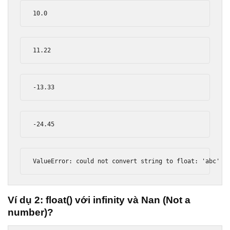
10.0
11.22
-
13.33
-
24.45
ValueError
:
 could 
not
 convert 
string
 to 
float
:
'abc'
Ví dụ 2: float() với infinity và Nan (Not a
number)?