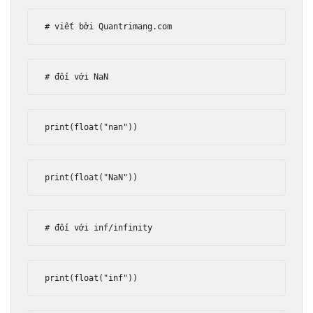
# viết bởi Quantrimang.com
# đối với NaN
print
(
float
(
"nan"
))
print
(
float
(
"NaN"
))
# đối với inf/infinity
print
(
float
(
"inf"
))