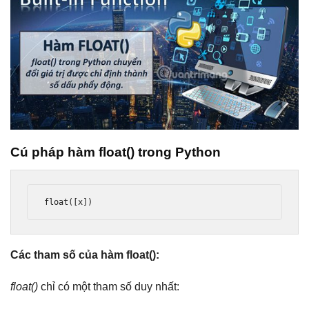
Cú pháp hàm float() trong Python
float
([
x
])
Các tham số của hàm float():
float()
chỉ có một tham số duy nhất: