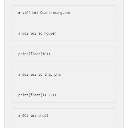
# viết bởi Quantrimang.com
# đối với số nguyên
print
(
float
(
10
))
# đối với số thập phân
print
(
float
(
11.22
))
# đối với chuỗi