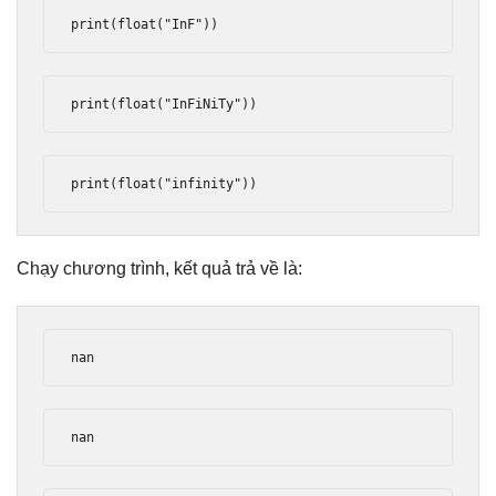
print
(
float
(
"InF"
))
print
(
float
(
"InFiNiTy"
))
print
(
float
(
"infinity"
))
Chạy chương trình, kết quả trả về là:
nan
nan