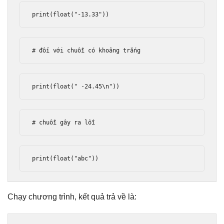
print
(
float
(
"-13.33"
))
# đối với chuỗi có khoảng trắng
print
(
float
(
" -24.45\n"
))
# chuỗi gây ra lỗi
print
(
float
(
"abc"
))
Chạy chương trình, kết quả trả về là: