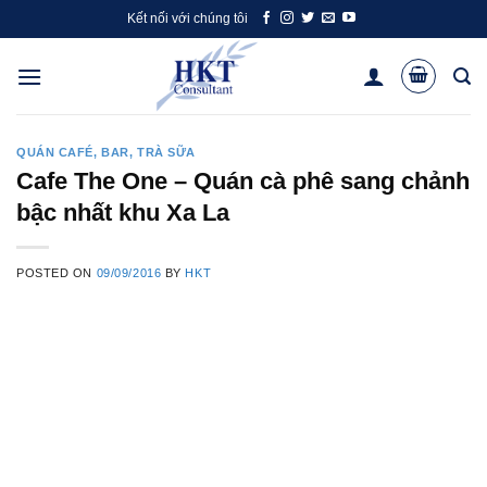
Skip
Kết nối với chúng tôi
to
content
QUÁN CAFÉ, BAR, TRÀ SỮA
Cafe The One – Quán cà phê sang chảnh
bậc nhất khu Xa La
POSTED ON
09/09/2016
BY
HKT