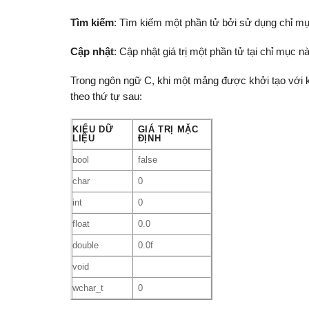
Tìm kiếm
: Tìm kiếm một phần tử bởi sử dụng chỉ mục 
Cập nhật
: Cập nhật giá trị một phần tử tại chỉ mục n
Trong ngôn ngữ C, khi một mảng được khởi tạo với k
theo thứ tự sau:
KIỂU DỮ
GIÁ TRỊ MẶC
LIỆU
ĐỊNH
bool
false
char
0
int
0
float
0.0
double
0.0f
void
wchar_t
0