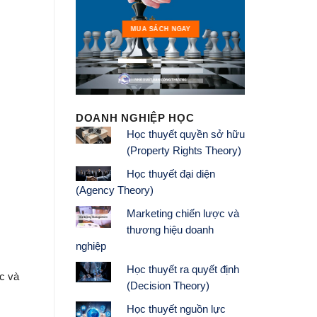
MUA 
MUA SÁCH NGAY
DOANH NGHIỆP HỌC
Học thuyết quyền sở hữu
(Property Rights Theory)
Học thuyết đại diện
(Agency Theory)
Marketing chiến lược và
thương hiệu doanh
nghiệp
Học thuyết ra quyết định
c và
(Decision Theory)
Học thuyết nguồn lực