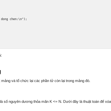
 dong chen:\n"
);
ả:
g
 mảng và tổ chức lại các phần tử còn lại trong mảng đó.
 là số nguyên dương thỏa mãn K <= N. Dưới đây là thuật toán để xó