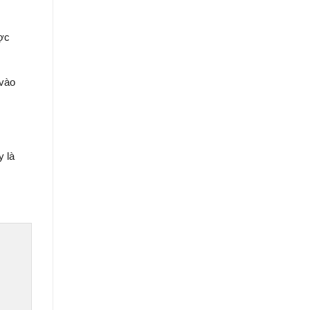
ược
 vào
y là