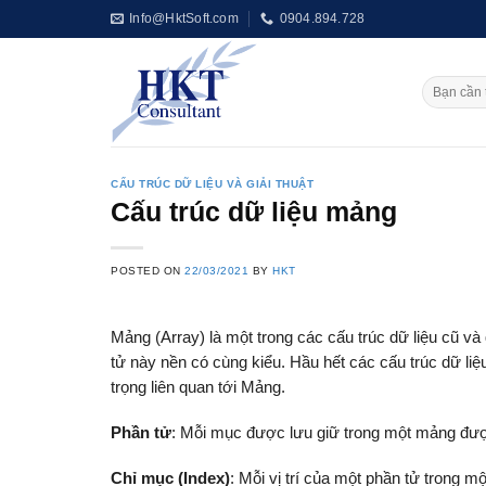
Skip
Info@HktSoft.com
0904.894.728
to
content
CẤU TRÚC DỮ LIỆU VÀ GIẢI THUẬT
Cấu trúc dữ liệu mảng
POSTED ON
22/03/2021
BY
HKT
Mảng (Array) là một trong các cấu trúc dữ liệu cũ và
tử này nền có cùng kiểu. Hầu hết các cấu trúc dữ liệ
trọng liên quan tới Mảng.
Phần tử
: Mỗi mục được lưu giữ trong một mảng được
Chỉ mục (Index)
: Mỗi vị trí của một phần tử trong