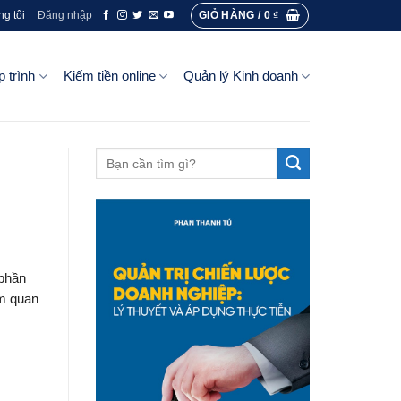
GIỎ HÀNG /
0
₫
ng tôi
Đăng nhập
p trình
Kiếm tiền online
Quản lý Kinh doanh
 phần
ệm quan