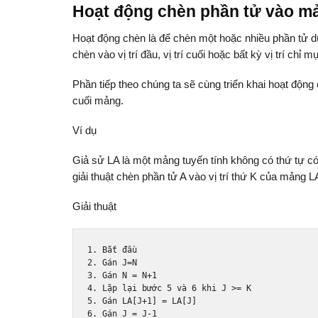
Hoạt động chèn phần tử vào m
Hoạt động chèn là để chèn một hoặc nhiều phần tử d
chèn vào vị trí đầu, vị trí cuối hoặc bất kỳ vị trí ch
Phần tiếp theo chúng ta sẽ cùng triển khai hoạt động 
cuối mảng.
Ví dụ
Giả sử LA là một mảng tuyến tính không có thứ tự c
giải thuật chèn phần tử A vào vị trí thứ K của mảng L
Giải thuật
1.
 B
ắ
t 
đầ
u
2.
 G
á
n J
=
N
3.
 G
á
n N 
=
 N
+
1
4.
 L
ặ
p l
ạ
i b
ướ
c 
5
 v
à
6
 khi J 
>=
 K
5.
 G
á
n LA
[
J
+
1
]
=
 LA
[
J
]
6.
 G
á
n J 
=
 J
-
1