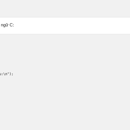
n ngữ C:
u:\n"
);