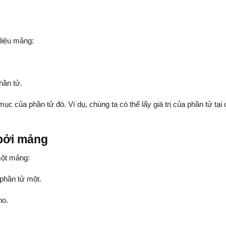
liệu mảng:
hần tử.
c của phần tử đó. Ví dụ, chúng ta có thể lấy giá trị của phần tử tại 
bởi mảng
một mảng:
 phần tử một.
ho.