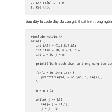
7.
 G
á
n LA
[
K
]
=
 ITEM
8.
 K
ế
t th
ú
c
Sau đây là code đầy đủ của giải thuật trên trong ngô
#include
<stdio.h>
main
()
{
int
 LA
[]
=
{
1
,
3
,
5
,
7
,
8
};
int
 item 
=
10
,
 k 
=
3
,
 n 
=
5
;
int
 i 
=
0
,
 j 
=
 n
;
   printf
(
"Danh sach phan tu trong mang ban da
for
(
i 
=
0
;
 i
<
n
;
 i
++)
{
      printf
(
"LA[%d] = %d \n"
,
 i
,
 LA
[
i
]);
}
   n 
=
 n 
+
1
;
while
(
 j 
>=
 k
){
      LA
[
j
+
1
]
=
 LA
[
j
];
      j 
=
 j 
-
1
;