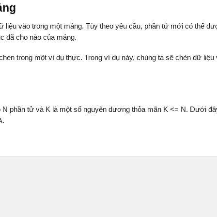
ảng
ữ liệu vào trong một mảng. Tùy theo yêu cầu, phần tử mới có thể đ
ỉ mục đã cho nào của mảng.
chèn trong một ví dụ thực. Trong ví dụ này, chúng ta sẽ chèn dữ liệu
ó N phần tử và K là một số nguyên dương thỏa mãn K <= N. Dưới đâ
A.