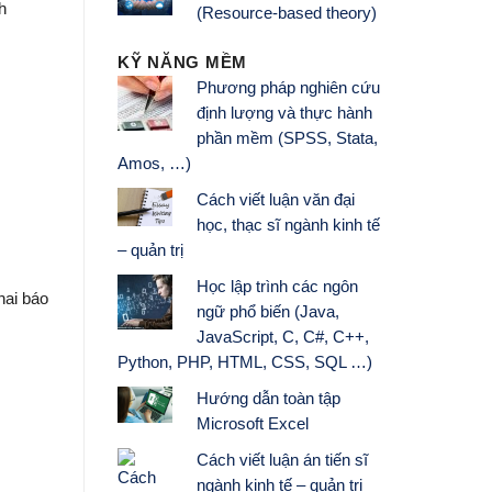
h
(Resource-based theory)
KỸ NĂNG MỀM
Phương pháp nghiên cứu
định lượng và thực hành
phần mềm (SPSS, Stata,
Amos, …)
Cách viết luận văn đại
học, thạc sĩ ngành kinh tế
– quản trị
Học lập trình các ngôn
hai báo
ngữ phổ biến (Java,
JavaScript, C, C#, C++,
Python, PHP, HTML, CSS, SQL …)
Hướng dẫn toàn tập
Microsoft Excel
Cách viết luận án tiến sĩ
ngành kinh tế – quản trị