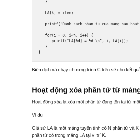
}
   LA
[
k
]
=
 item
;
   printf
(
"Danh sach phan tu cua mang sau hoat
for
(
i 
=
0
;
 i
<
n
;
 i
++)
{
      printf
(
"LA[%d] = %d \n"
,
 i
,
 LA
[
i
]);
}
}
Biên dịch và chạy chương trình C trên sẽ cho kết qu
Hoạt động xóa phần tử từ mản
Hoạt động xóa là xóa một phần tử đang tồn tại từ một
Ví dụ
Giả sử LA là một mảng tuyến tính có N phần tử và K
phần tử có trong mảng LA tại vị trí K.