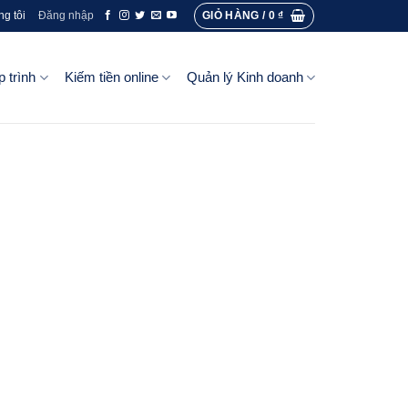
GIỎ HÀNG /
0
₫
ng tôi
Đăng nhập
p trình
Kiếm tiền online
Quản lý Kinh doanh