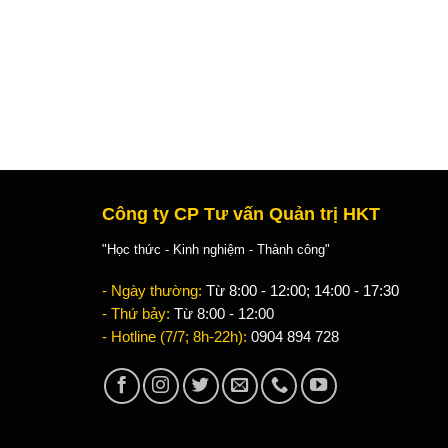
Công ty CP Tư vấn Quản trị HKT
"Học thức - Kinh nghiệm - Thành công"
- Ngày thường:
Từ 8:00 - 12:00; 14:00 - 17:30
- Thứ bảy:
Từ 8:00 - 12:00
- Hotline (7/7; 8h-22h):
0904 894 728