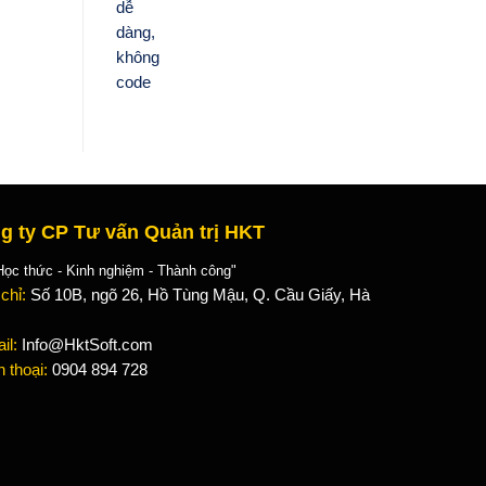
g ty CP Tư vấn Quản trị HKT
 thức - Kinh nghiệm - Thành công"
 chỉ:
Số 10B, ngõ 26, Hồ Tùng Mậu, Q. Cầu Giấy, Hà
il:
Info@HktSoft.com
n thoại:
0904 894 728