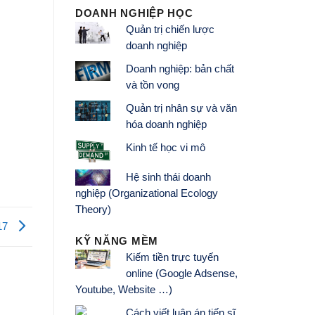
DOANH NGHIỆP HỌC
Quản trị chiến lược
doanh nghiệp
Doanh nghiệp: bản chất
và tồn vong
Quản trị nhân sự và văn
hóa doanh nghiệp
Kinh tế học vi mô
Hệ sinh thái doanh
nghiệp (Organizational Ecology
Theory)
017
KỸ NĂNG MỀM
Kiếm tiền trực tuyến
online (Google Adsense,
Youtube, Website …)
Cách viết luận án tiến sĩ