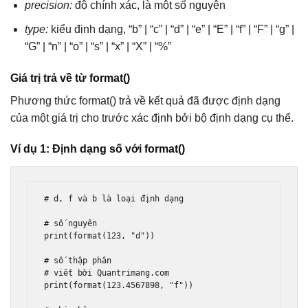
precision:
độ chính xác, là một số nguyên
type:
kiểu định dạng, “b” | “c” | “d” | “e” | “E” | “f” | “F” | “g” |
“G” | “n” | “o” | “s” | “x” | “X” | “%”
Giá trị trả về từ format()
Phương thức format() trả về kết quả đã được định dạng
của một giá trị cho trước xác định bởi bộ định dạng cụ thể.
Ví dụ 1: Định dạng số với format()
# d, f và b là loại định dạng

# số nguyên

print(format(123, "d"))

# số thập phân

# viết bởi Quantrimang.com

print(format(123.4567898, "f"))
