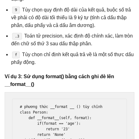
Tùy chọn quy định độ dài của kết quả, buộc số trả
9
về phải có độ dài tối thiểu là 9 ký tự (tính cả dấu thập
phân, dấu phẩy và cả dấu âm dương).
Toán tử precision, xác định độ chính xác, làm tròn
.3
đến chữ số thứ 3 sau dấu thập phân.
Tùy chọn chỉ định kết quả trả về là một số thực dấu
f
phẩy động.
Ví dụ 3: Sử dụng format() bằng cách ghi đè lên
__format__()
# phương thức __format __ () tùy chỉnh

class Person:

    def __format__(self, format):

        if(format == 'age'):

            return '23'

        return 'None'
