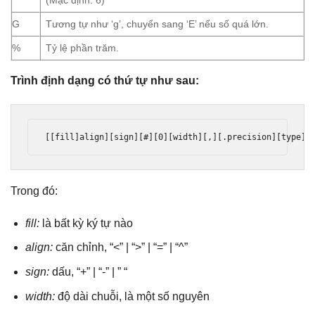
(Mặc định: 6)
G
Tương tự như ‘g’, chuyển sang ‘E’ nếu số quá lớn.
%
Tỷ lệ phần trăm.
Trình định dạng có thứ tự như sau:
[[fill]align][sign][#][0][width][,][.precision][type]
Trong đó:
fill:
là bất kỳ ký tự nào
align:
căn chỉnh, “<” | “>” | “=” | “^”
sign:
dấu, “+” | “-” | ” “
width:
độ dài chuỗi, là một số nguyên