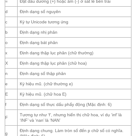
=
Đặt dấu dương (+) hoặc âm (-) ở sát lề bên trái
d
Định dạng số nguyên
c
Ký tự Unicode tương ứng
b
Định dạng nhị phân
o
Định dạng bát phân
x
Định dạng thập lục phân (chữ thường)
X
Định dạng thập lục phân (chữ hoa)
n
Định dạng số thập phân
e
Ký hiệu mũ. (chữ thường e)
E
Ký hiệu mũ. (chữ hoa E)
f
Định dạng số thực dấu phẩy động (Mặc định: 6)
Tương tự như ‘f’, nhưng hiển thị chữ hoa, ví dụ ‘inf’ là
F
‘INF’ và ‘nan’ là ‘NAN’
Định dạng chung. Làm tròn số đến p chữ số có nghĩa.
g