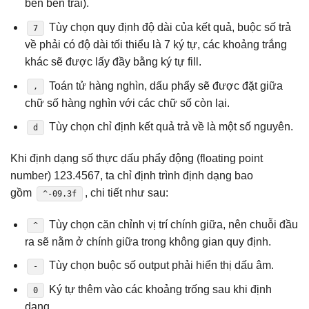
bên bên trái).
Tùy chọn quy định độ dài của kết quả, buộc số trả
7
về phải có độ dài tối thiểu là 7 ký tự, các khoảng trắng
khác sẽ được lấy đầy bằng ký tự fill.
Toán tử hàng nghìn, dấu phẩy sẽ được đặt giữa
,
chữ số hàng nghìn với các chữ số còn lại.
Tùy chọn chỉ định kết quả trả về là một số nguyên.
d
Khi định dạng số thực dấu phẩy động (floating point
number) 123.4567, ta chỉ định trình định dạng bao
gồm
, chi tiết như sau:
^-09.3f
Tùy chọn căn chỉnh vị trí chính giữa, nên chuỗi đầu
^
ra sẽ nằm ở chính giữa trong không gian quy định.
Tùy chọn buộc số output phải hiển thị dấu âm.
-
Ký tự thêm vào các khoảng trống sau khi định
0
dạng.