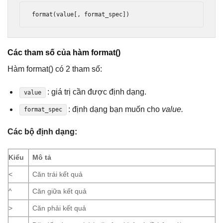
format(value[, format_spec])
Các tham số của hàm format()
Hàm format() có 2 tham số:
: giá trị cần được định dạng.
value
: định dạng bạn muốn cho
value.
format_spec
Các bộ định dạng:
Kiểu
Mô tả
<
Căn trái kết quả
^
Căn giữa kết quả
>
Căn phải kết quả