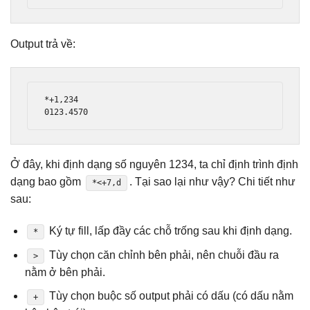
Output trả về:
*+1,234

0123.4570
Ở đây, khi định dạng số nguyên 1234, ta chỉ định trình định
dạng bao gồm
. Tại sao lại như vậy? Chi tiết như
*<+7,d
sau:
Ký tự fill, lấp đầy các chỗ trống sau khi định dạng.
*
Tùy chọn căn chỉnh bên phải, nên chuỗi đầu ra
>
nằm ở bên phải.
Tùy chọn buộc số output phải có dấu (có dấu nằm
+