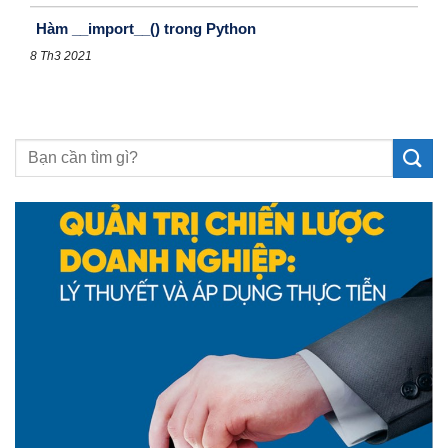
Hàm __import__() trong Python
8 Th3 2021