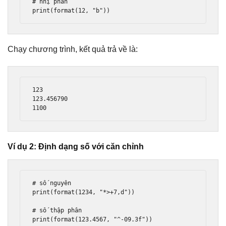
# nhị phân

print(format(12, "b"))
Chạy chương trình, kết quả trả về là:
123

123.456790

1100
Ví dụ 2: Định dạng số với căn chỉnh
# số nguyên 

print(format(1234, "*>+7,d"))

# số thập phân

print(format(123.4567, "^-09.3f"))