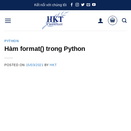
Skip
Kết nối với chúng tôi
to
content
PYTHON
Hàm format() trong Python
POSTED ON
15/03/2021
BY
HKT