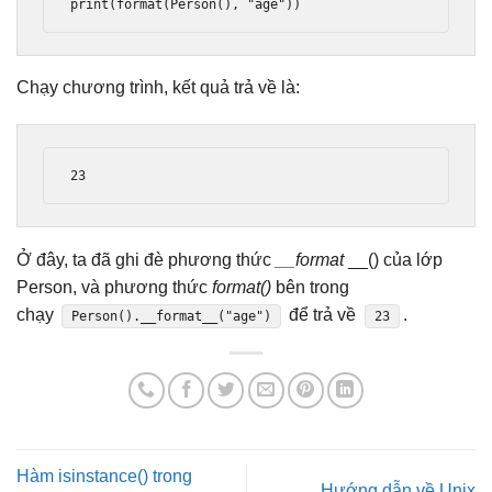
print(format(Person(), "age"))
Chạy chương trình, kết quả trả về là:
23
Ở đây, ta đã ghi đè phương thức
__format
__() của lớp
Person, và phương thức
format()
bên trong
chạy
để trả về
.
Person().__format__("age")
23
Hàm isinstance() trong
Hướng dẫn về Unix