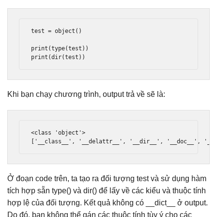
test = object()

print(type(test))

print(dir(test))
Khi bạn chạy chương trình, output trả về sẽ là:
<class
'object'
>
['__class__', '__delattr__', '__dir__', '__doc__', '__
Ở đoạn code trên, ta tạo ra đối tượng test và sử dụng hàm
tích hợp sẵn type() và dir() để lấy về các kiểu và thuộc tính
hợp lệ của đối tượng. Kết quả không có __dict__ ở output.
Do đó, bạn không thể gán các thuộc tính tùy ý cho các