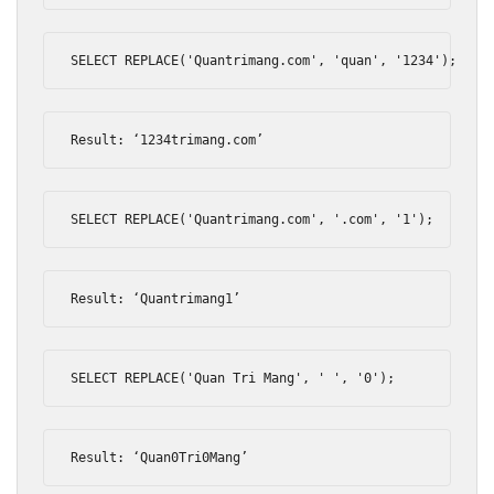
SELECT REPLACE
(
'Quantrimang.com'
,
'quan'
,
'1234'
);
Result
:
‘
1234trimang
.
com
’
SELECT REPLACE
(
'Quantrimang.com'
,
'.com'
,
'1'
);
Result
:
‘
Quantrimang1
’
SELECT REPLACE
(
'Quan Tri Mang'
,
' '
,
'0'
);
Result
:
‘
Quan0Tri0Mang
’