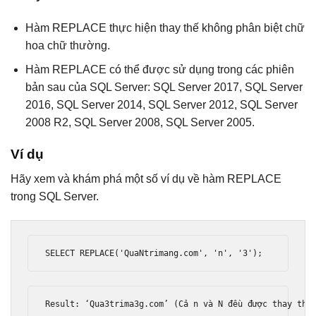
Hàm REPLACE thực hiện thay thế không phân biệt chữ
hoa chữ thường.
Hàm REPLACE có thể được sử dụng trong các phiên
bản sau của SQL Server: SQL Server 2017, SQL Server
2016, SQL Server 2014, SQL Server 2012, SQL Server
2008 R2, SQL Server 2008, SQL Server 2005.
Ví dụ
Hãy xem và khám phá một số ví dụ về hàm REPLACE
trong SQL Server.
SELECT REPLACE
(
'QuaNtrimang.com'
,
'n'
,
'3'
);
Result
:
‘
Qua3trima3g
.
com
’
(
C
ả
 n v
à
 N 
đề
u 
đượ
c thay th
ế