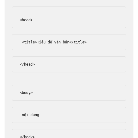
<head>
<title>
Tiêu đề văn bản
</title>
</head>
<body>
 nội dung
</body>