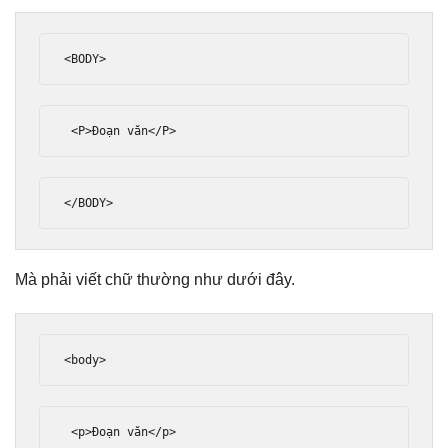
<BODY>
<P>
Đoạn văn
</P>
</BODY>
Mà phải viết chữ thường như dưới đây.
<body>
<p>
Đoạn văn
</p>