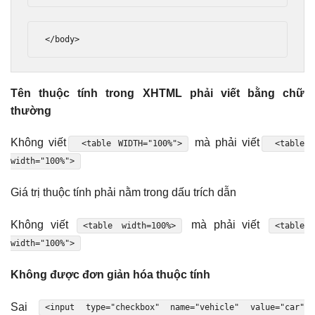
</body>
Tên thuộc tính trong XHTML phải viết bằng chữ
thường
Không viết
mà phải viết
<table WIDTH="100%">
<table
width="100%">
Giá trị thuộc tính phải nằm trong dấu trích dẫn
Không viết
mà phải viết
<table width=100%>
<table
width="100%">
Không được đơn giản hóa thuộc tính
Sai
<input type="checkbox" name="vehicle" value="car"