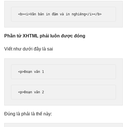
<b><i>
Văn bản in đậm và in nghiêng
</i></b>
Phần tử XHTML phải luôn được đóng
Viết như dưới đây là sai
<p>
Đoạn văn 1
<p>
Đoạn văn 2
Đúng là phải là thế này: