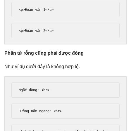
<p>
Đoạn văn 1
</p>
<p>
Đoạn văn 2
</p>
Phần tử rỗng cũng phải được đóng
Như ví dụ dưới đây là không hợp lệ.
Ng
ắ
t d
ò
ng
:
<br>
Đườ
ng n
ằ
m ngang
:
<hr>