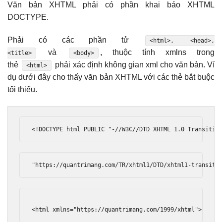
Văn bản XHTML phải có phần khai báo XHTML
DOCTYPE.
Phải có các phần tử
<html>, <head>,
và
, thuộc tính xmlns trong
<title>
<body>
thẻ
phải xác định không gian xml cho văn bản. Ví
<html>
dụ dưới đây cho thấy văn bản XHTML với các thẻ bắt buộc
tối thiểu.
<!DOCTYPE html PUBLIC "-//W3C//DTD XHTML 1.0 Transitio
"https://quantrimang.com/TR/xhtml1/DTD/xhtml1-transiti
<html
xmlns
=
"https://quantrimang.com/1999/xhtml"
>