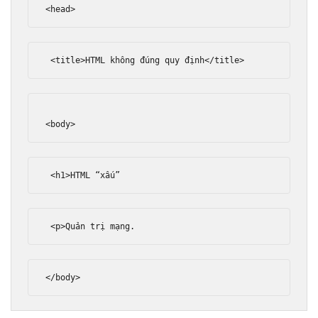
<head>
<title>
HTML không đúng quy định
</title>
<body>
<h1>
HTML “xấu”
<p>
Quản trị mạng.
</body>