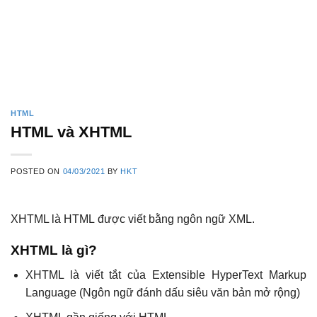
HTML
HTML và XHTML
POSTED ON
04/03/2021
BY
HKT
XHTML là HTML được viết bằng ngôn ngữ XML.
XHTML là
gì?
XHTML là viết tắt của Extensible HyperText Markup
Language (Ngôn ngữ đánh dấu siêu văn bản mở rộng)