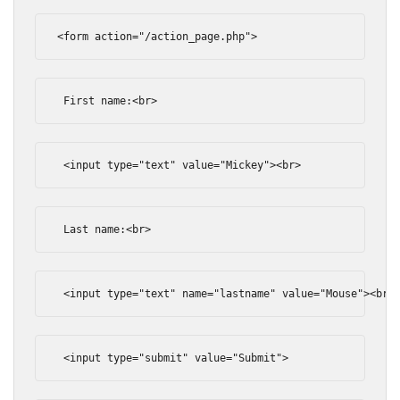
<form
action
=
"/action_page.php"
>
 First name:
<br>
<input
type
=
"text"
value
=
"Mickey"
><br>
 Last name:
<br>
<input
type
=
"text"
name
=
"lastname"
value
=
"Mouse"
><br>
<input
type
=
"submit"
value
=
"Submit"
>