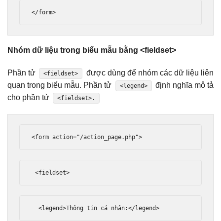
</form>
Nhóm dữ liệu trong biểu mẫu bằng <fieldset>
Phần tử
được dùng để nhóm các dữ liệu liên
<fieldset>
quan trong biểu mẫu. Phần tử
định nghĩa mô tả
<legend>
cho phần tử
<fieldset>.
<form
action
=
"/action_page.php"
>
<fieldset>
<legend>
Thông tin cá nhân:
</legend>