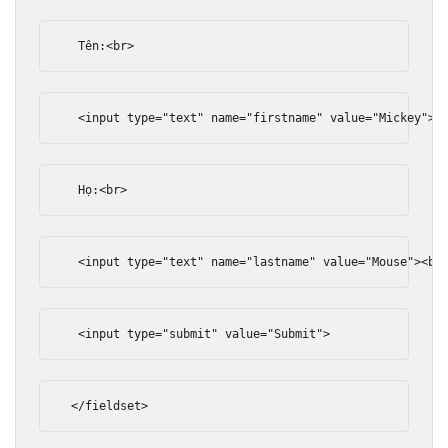
  Tên:
<br>
<input
type
=
"text"
name
=
"firstname"
value
=
"Mickey"
><
  Họ:
<br>
<input
type
=
"text"
name
=
"lastname"
value
=
"Mouse"
><br
<input
type
=
"submit"
value
=
"Submit"
>
</fieldset>