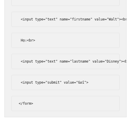
<input
type
=
"text"
name
=
"firstname"
value
=
"Walt"
><br>
 Họ:
<br>
<input
type
=
"text"
name
=
"lastname"
value
=
"Disney"
><br
<input
type
=
"submit"
value
=
"Gửi"
>
</form>