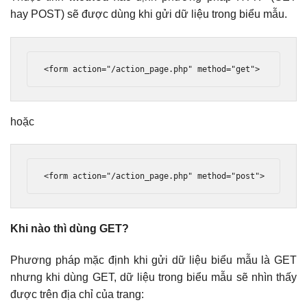
hay POST) sẽ được dùng khi gửi dữ liệu trong biểu mẫu.
<form
action
=
"/action_page.php"
method
=
"get"
>
hoặc
<form
action
=
"/action_page.php"
method
=
"post"
>
Khi nào thì dùng GET?
Phương pháp mặc định khi gửi dữ liệu biểu mẫu là GET
nhưng khi dùng GET, dữ liệu trong biểu mẫu sẽ nhìn thấy
được trên địa chỉ của trang: