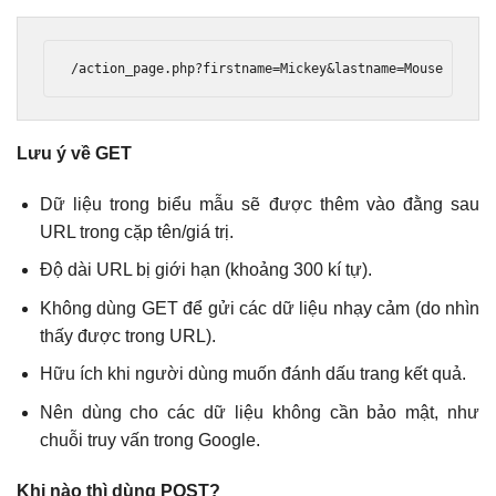
/
action_page
.
php
?
firstname
=
Mickey
&
lastname
=
Mouse
Lưu ý về GET
Dữ liệu trong biểu mẫu sẽ được thêm vào đằng sau
URL trong cặp tên/giá trị.
Độ dài URL bị giới hạn (khoảng 300 kí tự).
Không dùng GET để gửi các dữ liệu nhạy cảm (do nhìn
thấy được trong URL).
Hữu ích khi người dùng muốn đánh dấu trang kết quả.
Nên dùng cho các dữ liệu không cần bảo mật, như
chuỗi truy vấn trong Google.
Khi nào thì dùng POST?