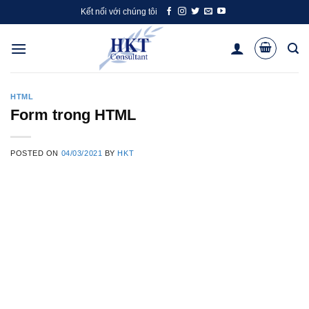
Skip
Kết nối với chúng tôi
to
content
HTML
Form trong HTML
POSTED ON
04/03/2021
BY
HKT