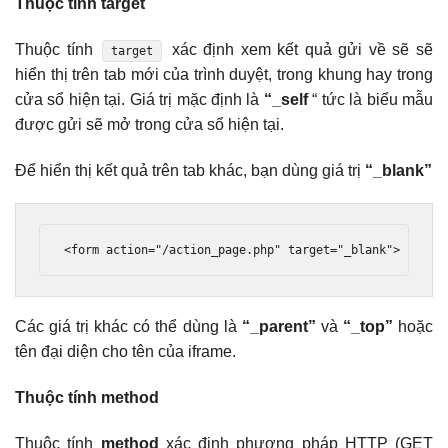
Thuộc tính target
Thuộc tính
xác định xem kết quả gửi về sẽ sẽ
target
hiển thị trên tab mới của trình duyệt, trong khung hay trong
cửa sổ hiện tại. Giá trị mặc định là
“_self
“ tức là biểu mẫu
được gửi sẽ mở trong cửa sổ hiện tại.
Để hiển thị kết quả trên tab khác, bạn dùng giá trị
“_blank”
<form
action
=
"/action_page.php"
target
=
"_blank"
>
Các giá trị khác có thể dùng là
“_parent”
và
“_top”
hoặc
tên đại diện cho tên của iframe.
Thuộc tính method
Thuộc tính
method
xác định phương pháp HTTP (GET