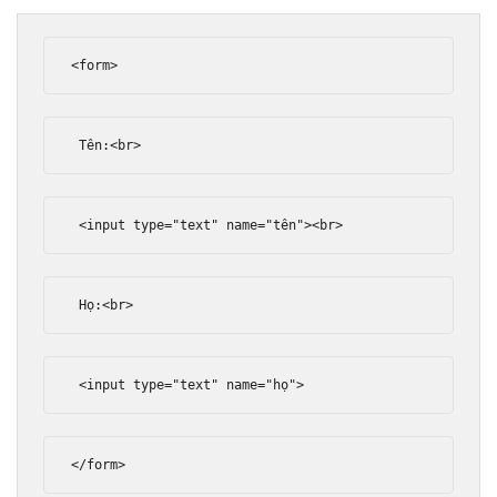
<form>
 Tên:
<br>
<input
type
=
"text"
name
=
"tên"
><br>
 Họ:
<br>
<input
type
=
"text"
name
=
"họ"
>
</form>