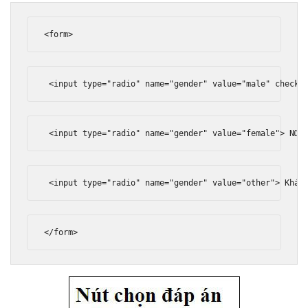
<form>
<input
type
=
"radio"
name
=
"gender"
value
=
"male"
checke
<input
type
=
"radio"
name
=
"gender"
value
=
"female"
>
 Nữ
<
<input
type
=
"radio"
name
=
"gender"
value
=
"other"
>
 Khác
</form>