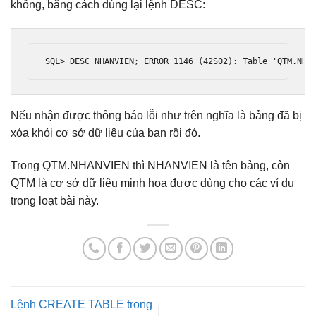
không, bằng cách dùng lại lệnh DESC:
SQL
>
 DESC NHANVIEN
;
 ERROR 
1146
(
42S02
):
Table
'QTM.NHA
Nếu nhận được thông báo lỗi như trên nghĩa là bảng đã bị
xóa khỏi cơ sở dữ liệu của bạn rồi đó.
Trong QTM.NHANVIEN thì NHANVIEN là tên bảng, còn
QTM là cơ sở dữ liệu minh họa được dùng cho các ví dụ
trong loạt bài này.
Lệnh CREATE TABLE trong