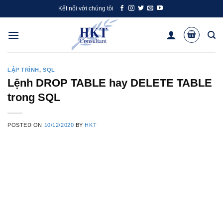
Skip
Kết nối với chúng tôi
to
content
LẬP TRÌNH
,
SQL
Lệnh DROP TABLE hay DELETE TABLE
trong SQL
POSTED ON
10/12/2020
BY
HKT