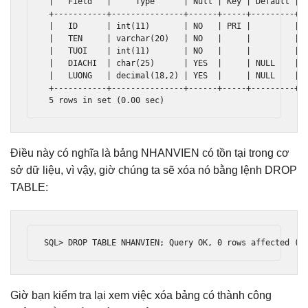
|
Field
|
Type
|
Null
|
Key
|
Default
|
+-----------+---------------+------+-----+---------+-
|
   ID      
|
int
(
11
)
|
 NO   
|
 PRI 
|
|
|
   TEN     
|
 varchar
(
20
)
|
 NO   
|
|
|
|
   TUOI    
|
int
(
11
)
|
 NO   
|
|
|
|
   DIACHI  
|
char
(
25
)
|
 YES  
|
|
 NULL    
|
|
   LUONG   
|
decimal
(
18
,
2
)
|
 YES  
|
|
 NULL    
|
+-----------+---------------+------+-----+---------+-
5
 rows 
in
set
(
0.00
 sec
)
Điều này có nghĩa là bảng NHANVIEN có tồn tại trong cơ
sở dữ liệu, vì vậy, giờ chúng ta sẽ xóa nó bằng lệnh DROP
TABLE:
SQL> DROP TABLE NHANVIEN; Query OK, 0 rows affected (0
Giờ bạn kiểm tra lại xem việc xóa bảng có thành công