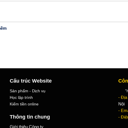
mềm
Cấu trúc Website
Côn
Sản phẩm - Dịch vụ
"Học
Học lập trình
- Địa
Kiếm tiền online
Nội
- Ema
Thông tin chung
- Điệ
Giới thiệu Công ty