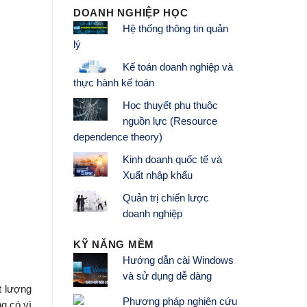
DOANH NGHIỆP HỌC
Hệ thống thông tin quản
lý
Kế toán doanh nghiệp và
thực hành kế toán
Học thuyết phụ thuộc
nguồn lực (Resource
dependence theory)
Kinh doanh quốc tế và
Xuất nhập khẩu
Quản trị chiến lược
doanh nghiệp
KỸ NĂNG MỀM
Hướng dẫn cài Windows
và sử dụng dễ dàng
t lượng
Phương pháp nghiên cứu
g có vì