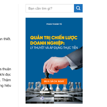
 thiết.
a thuận
khi đọc
c. Thậm
MUA 
MUA SÁCH NGAY
ng hiệu