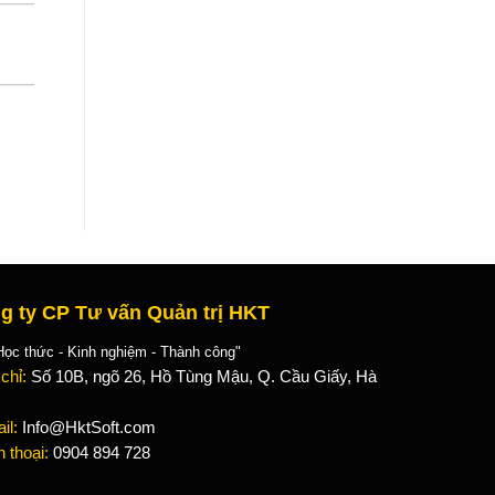
g ty CP Tư vấn Quản trị HKT
 thức - Kinh nghiệm - Thành công"
 chỉ:
Số 10B, ngõ 26, Hồ Tùng Mậu, Q. Cầu Giấy, Hà
il:
Info@HktSoft.com
n thoại:
0904 894 728