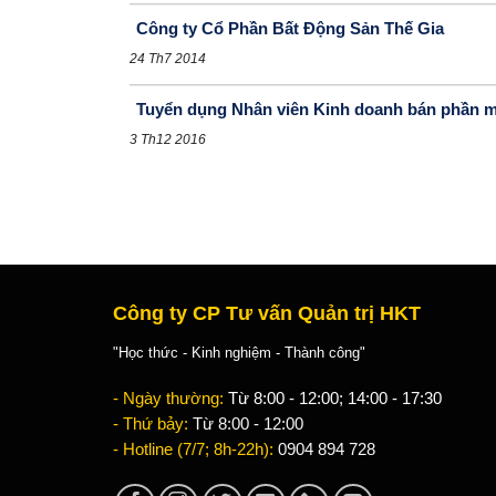
Công ty Cổ Phần Bất Động Sản Thế Gia
24 Th7 2014
Tuyển dụng Nhân viên Kinh doanh bán phần 
3 Th12 2016
Công ty CP Tư vấn Quản trị HKT
"Học thức - Kinh nghiệm - Thành công"
- Ngày thường:
Từ 8:00 - 12:00; 14:00 - 17:30
- Thứ bảy:
Từ 8:00 - 12:00
- Hotline (7/7; 8h-22h):
0904 894 728