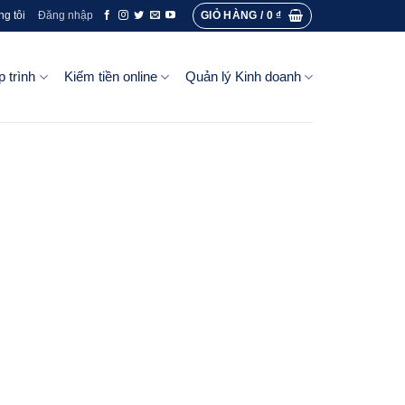
GIỎ HÀNG /
0
₫
ng tôi
Đăng nhập
p trình
Kiếm tiền online
Quản lý Kinh doanh