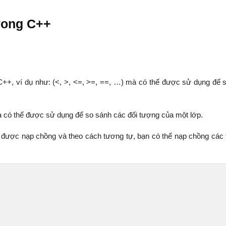
rong C++
C++, ví dụ như: (<, >, <=, >=, ==, …) mà có thể được sử dụng để 
à có thể được sử dụng để so sánh các đối tượng của một lớp.
hể được nạp chồng và theo cách tương tự, bạn có thể nạp chồng các 