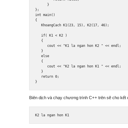
}
};
int
 main
()
{
KhoangCach
 K1
(
23
,
15
),
 K2
(
17
,
46
);
if
(
 K1 
<
 K2 
)
{
      cout 
<<
"K1 la ngan hon K2 "
<<
 endl
;
}
else
{
      cout 
<<
"K2 la ngan hon K1 "
<<
 endl
;
}
return
0
;
}
Biên dịch và chạy chương trình C++ trên sẽ cho kết 
K2 la ngan hon K1 