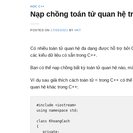
HỌC C++
Nạp chồng toán tử quan hệ t
POSTED ON
17/03/2021
BY
HKT
Có nhiều toán tử quan hệ đa dạng được hỗ trợ bởi 
các kiểu dữ liệu có sẵn trong C++.
Bạn có thể nạp chồng bất kỳ toán tử quan hệ nào, m
Ví dụ sau giải thích cách toán tử < trong C++ có t
quan hệ khác trong C++:
#include
<iostream>
using
namespace
 std
;
class
KhoangCach
{
private
: