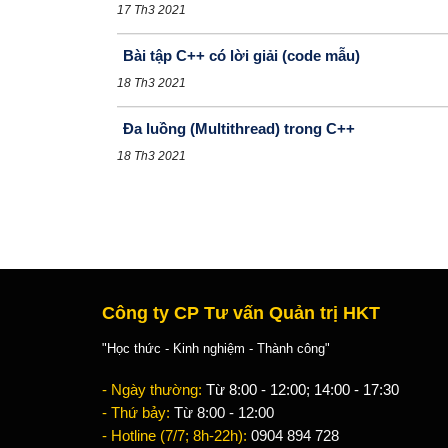
17 Th3 2021
Bài tập C++ có lời giải (code mẫu)
18 Th3 2021
Đa luồng (Multithread) trong C++
18 Th3 2021
Công ty CP Tư vấn Quản trị HKT
"Học thức - Kinh nghiệm - Thành công"
- Ngày thường:
Từ 8:00 - 12:00; 14:00 - 17:30
- Thứ bảy:
Từ 8:00 - 12:00
- Hotline (7/7; 8h-22h):
0904 894 728