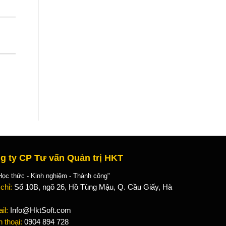
g ty CP Tư vấn Quản trị HKT
 thức - Kinh nghiệm - Thành công"
 chỉ:
Số 10B, ngõ 26, Hồ Tùng Mậu, Q. Cầu Giấy, Hà
il:
Info@HktSoft.com
n thoại:
0904 894 728