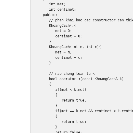
int
 met
;
int
 centimet
;
public
:
// phan khai bao cac constructor can thi
KhoangCach
(){
         met 
=
0
;
         centimet 
=
0
;
}
KhoangCach
(
int
 m
,
int
 c
){
         met 
=
 m
;
         centimet 
=
 c
;
}
// nap chong toan tu <
bool
operator
<(
const
KhoangCach
&
 k
)
{
if
(
met 
<
 k
.
met
)
{
return
true
;
}
if
(
met 
==
 k
.
met 
&&
 centimet 
<
 k
.
centi
{
return
true
;
}
return
false
;