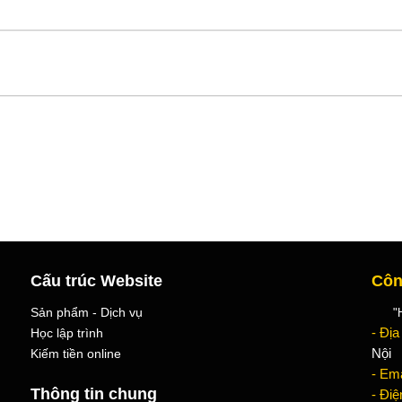
Cấu trúc Website
Côn
Sản phẩm - Dịch vụ
"Học
Học lập trình
- Địa
Kiếm tiền online
Nội
- Ema
Thông tin chung
- Điệ