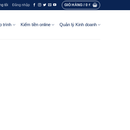
GIỎ HÀNG /
0
₫
ng tôi
Đăng nhập
p trình
Kiếm tiền online
Quản lý Kinh doanh