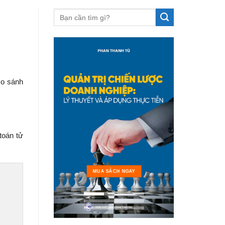
so sánh
toán tử
MUA 
MUA SÁCH NGAY