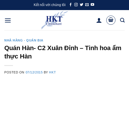
Skip
Kết nối với chúng tôi
to
content
NHÀ HÀNG - QUÁN BIA
Quán Hàn- C2 Xuân Đỉnh – Tinh hoa ẩm
thực Hàn
POSTED ON
07/12/2015
BY
HKT