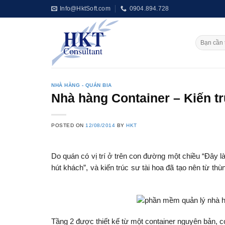
Skip
Info@HktSoft.com
0904.894.728
to
content
NHÀ HÀNG - QUÁN BIA
Nhà hàng Container – Kiến t
POSTED ON
12/08/2014
BY
HKT
Do quán có vị trí ở trên con đường một chiều “Đây là 
hút khách”, và kiến trúc sư tài hoa đã tạo nên từ thù
hàng free
Tầng 2 được thiết kế từ một container nguyên bản, c