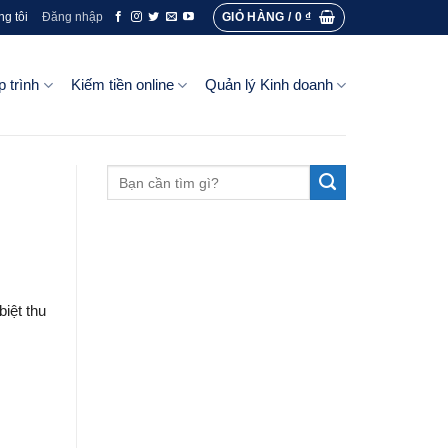
GIỎ HÀNG /
0
₫
ng tôi
Đăng nhập
p trình
Kiếm tiền online
Quản lý Kinh doanh
biệt thu
ản lý nhà