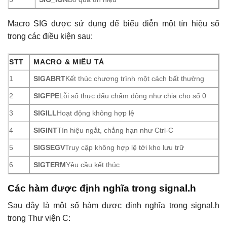
Macro SIG được sử dụng để biểu diễn một tín hiệu số
trong các điều kiện sau:
STT
MACRO & MIÊU TẢ
1
SIGABRT
Kết thúc chương trình một cách bất thường
2
SIGFPE
Lỗi số thực dấu chấm động như chia cho số 0
3
SIGILL
Hoạt động không hợp lệ
4
SIGINT
Tín hiệu ngắt, chẳng hạn như Ctrl-C
5
SIGSEGV
Truy cập không hợp lệ tới kho lưu trữ
6
SIGTERM
Yêu cầu kết thúc
Các hàm được định nghĩa trong signal.h
Sau đây là một số hàm được định nghĩa trong signal.h
trong Thư viện C: