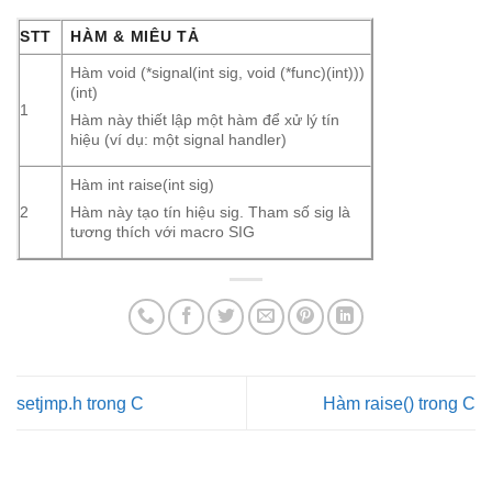
STT
HÀM & MIÊU TẢ
Hàm void (*signal(int sig, void (*func)(int)))
(int)
1
Hàm này thiết lập một hàm để xử lý tín
hiệu (ví dụ: một signal handler)
Hàm int raise(int sig)
2
Hàm này tạo tín hiệu sig. Tham số sig là
tương thích với macro SIG
setjmp.h trong C
Hàm raise() trong C