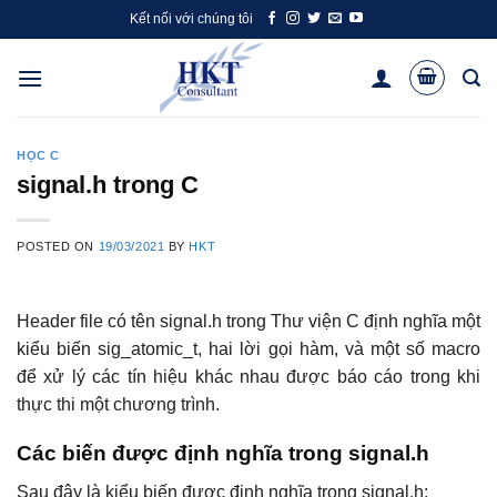
Skip
Kết nối với chúng tôi
to
content
HỌC C
signal.h trong C
POSTED ON
19/03/2021
BY
HKT
Header file có tên signal.h trong Thư viện C định nghĩa một
kiểu biến sig_atomic_t, hai lời gọi hàm, và một số macro
để xử lý các tín hiệu khác nhau được báo cáo trong khi
thực thi một chương trình.
Các biến được định nghĩa trong signal.h
Sau đây là kiểu biến được định nghĩa trong signal.h: