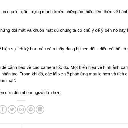
 con người bị ấn tượng mạnh trước những ám hiệu tiềm thức về hành
những đôi mắt và khuôn mặt dù chúng ta có chủ ý để ý đến nó hay 
hể hiện sự ích kỷ hơn nếu cảm thấy đang bị theo dõi – điều có thể có
để cảnh báo về các camera tốc độ. Một biển hiệu vẽ hình ảnh ca
h nhân tạo. Trong khi đó, các lái xe sẽ phản ứng mau lẹ hơn và tích 
uôn mặt”.
ên cứu đến nhóm người lớn hơn.