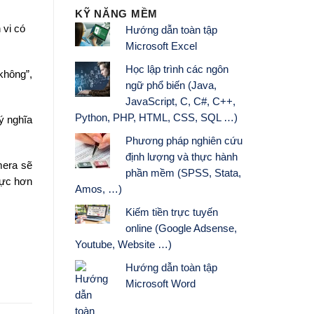
KỸ NĂNG MỀM
 vi có
Hướng dẫn toàn tập
Microsoft Excel
Học lập trình các ngôn
không”,
ngữ phổ biến (Java,
JavaScript, C, C#, C++,
Python, PHP, HTML, CSS, SQL …)
 ý nghĩa
Phương pháp nghiên cứu
định lượng và thực hành
mera sẽ
phần mềm (SPSS, Stata,
cực hơn
Amos, …)
Kiếm tiền trực tuyến
online (Google Adsense,
Youtube, Website …)
Hướng dẫn toàn tập
Microsoft Word