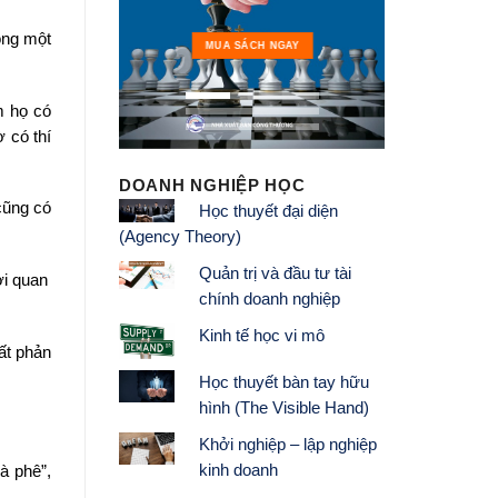
ong một
MUA 
MUA SÁCH NGAY
m họ có
 có thí
DOANH NGHIỆP HỌC
cũng có
Học thuyết đại diện
(Agency Theory)
Quản trị và đầu tư tài
ời quan
chính doanh nghiệp
Kinh tế học vi mô
hất phản
Học thuyết bàn tay hữu
hình (The Visible Hand)
Khởi nghiệp – lập nghiệp
kinh doanh
à phê”,