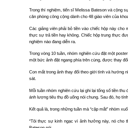
Trong thí nghiệm, tiến sĩ Melissa Bateson và cộng s
căn phòng công cộng dành cho 48 giáo viên của khoa
Các giảng viên phải bỏ tiền vào chiếc hộp này cho
thực sự trả tiền hay không. Chiếc hộp trung thực đư
nghiệm nào đang diễn ra.
Trong vòng 10 tuần, nhóm nghiên cứu đặt một poster 
một bức ảnh đặt ngang phía trên cùng, được thay đổi
Con mắt trong ảnh thay đổi theo giới tính và hướng
sát.
Mỗi tuần nhóm nghiên cứu lại ghi lại tổng số tiền th
ánh lượng tiêu thụ đồ uống nói chung. Sau đó, họ tính
Kết quả là, trong những tuần mà “cặp mắt” nhòm xuố
“Tôi thực sự kinh ngạc vì ảnh hưởng này, nó cho 
Bateson nói.