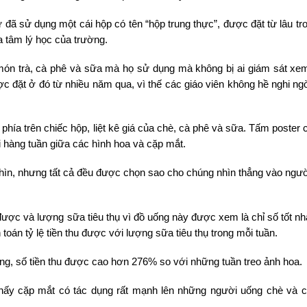
ự đã sử dụng một cái hộp có tên “hộp trung thực”, được đặt từ lâu tr
 tâm lý học của trường.
 món trà, cà phê và sữa mà họ sử dụng mà không bị ai giám sát xe
ợc đặt ở đó từ nhiều năm qua, vì thế các giáo viên không hề nghi ngờ
phía trên chiếc hộp, liệt kê giá của chè, cà phê và sữa. Tấm poster 
 hàng tuần giữa các hình hoa và cặp mắt.
 nhìn, nhưng tất cả đều được chọn sao cho chúng nhìn thẳng vào ngư
u được và lượng sữa tiêu thụ vì đồ uống này được xem là chỉ số tốt n
 toán tỷ lệ tiền thu được với lượng sữa tiêu thụ trong mỗi tuần.
ng, số tiền thu được cao hơn 276% so với những tuần treo ảnh hoa.
thấy cặp mắt có tác dụng rất mạnh lên những người uống chè và c