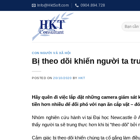
Skip
Info@HktSoft.com
0904.894.728
to
content
CON NGƯỜI VÀ XÃ HỘI
Bị theo dõi khiến người ta t
POSTED ON
20/10/2020
BY
HKT
Hãy quên đi việc lắp đặt những camera giám sát k
tiền hơn nhiều để đối phó với nạn ăn cắp vặt – đó
Nhóm nghiên cứu hành vi tại Đại học Newcastle ở A
thấy người ta sẽ trung thực hơn khi bị “theo dõi” bởi
Cảm giác bị theo dõi khiến chúng ta cố gắng làm điề