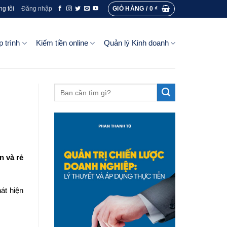
GIỎ HÀNG /
0
₫
ng tôi
Đăng nhập
p trình
Kiếm tiền online
Quản lý Kinh doanh
n và rẻ
át hiện