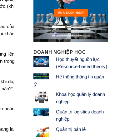
ớc (khi
MUA 
MUA SÁCH NGAY
não của
ại khác
DOANH NGHIỆP HỌC
ng liên
Học thuyết nguồn lực
n trong
(Resource-based theory)
Hệ thống thông tin quản
khi đó,
lý
 nào?”,
Khoa học quản lý doanh
nghiệp
ển hoàn
Quản trị logistics doanh
nghiệp
ang lại
Quản trị bán lẻ