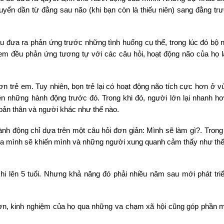
yển dần từ đằng sau não (khi bạn còn là thiếu niên) sang đằng trư
u đưa ra phản ứng trước những tình huống cụ thể, trong lúc đó bộ 
 em đều phản ứng tương tự với các câu hỏi, hoạt động não của họ l
 trẻ em. Tuy nhiên, bọn trẻ lại có hoạt động não tích cực hơn ở vù
ên những hành động trước đó. Trong khi đó, người lớn lại nhanh hơ
bản thân và người khác như thế nào.
nh động chỉ dựa trên một câu hỏi đơn giản: Mình sẽ làm gì?. Trong 
của mình sẽ khiến mình và những người xung quanh cảm thấy như thế
i lên 5 tuổi. Nhưng khả năng đó phải nhiều năm sau mới phát tri
hơn, kinh nghiệm của họ qua những va chạm xã hội cũng góp phần m