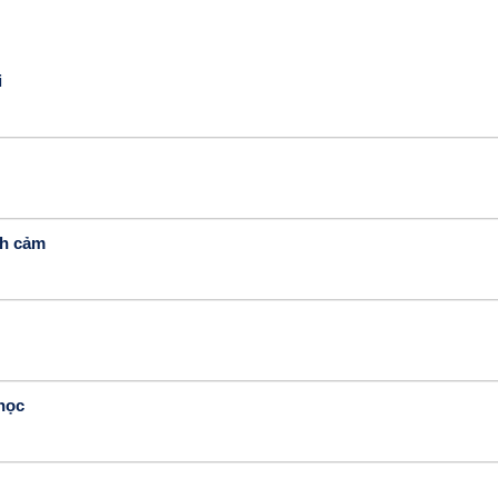
i
ch cảm
 học