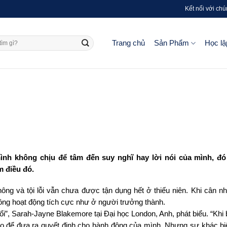
Kết nối với chú
Trang chủ
Sản Phẩm
Học lậ
nh không chịu để tâm đến suy nghĩ hay lời nói của mình, đó 
m điều đó.
ông và tội lỗi vẫn chưa được tận dụng hết ở thiếu niên. Khi cân n
ông hoạt động tích cực như ở người trưởng thành.
uổi”, Sarah-Jayne Blakemore tại Đại học London, Anh, phát biểu. “Khi
não để đưa ra quyết định cho hành động của mình. Nhưng sự khác bi