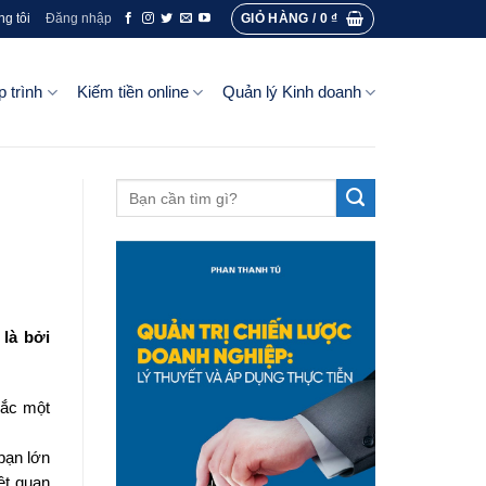
GIỎ HÀNG /
0
₫
ng tôi
Đăng nhập
p trình
Kiếm tiền online
Quản lý Kinh doanh
là bởi
hắc một
 bạn lớn
ệt quan