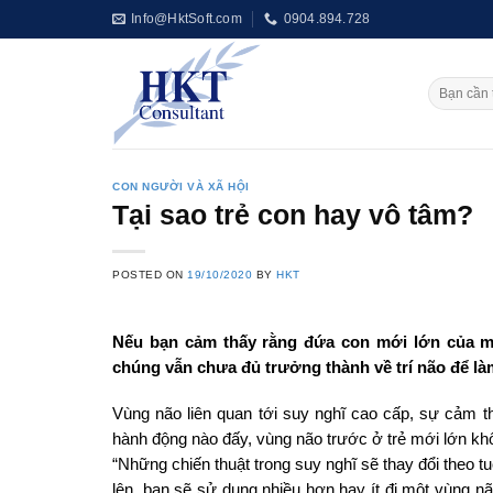
Skip
Info@HktSoft.com
0904.894.728
to
content
CON NGƯỜI VÀ XÃ HỘI
Tại sao trẻ con hay vô tâm?
POSTED ON
19/10/2020
BY
HKT
Nếu bạn cảm thấy rằng đứa con mới lớn của mì
chúng vẫn chưa đủ trưởng thành về trí não để là
Vùng não liên quan tới suy nghĩ cao cấp, sự cảm th
hành động nào đấy, vùng não trước ở trẻ mới lớn kh
“Những chiến thuật trong suy nghĩ sẽ thay đổi theo t
lên, bạn sẽ sử dụng nhiều hơn hay ít đi một vùng 