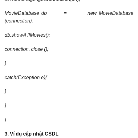
MovieDatabase db = new MovieDatabase
(connection);
db.showA llMovies();
connection. close ();
}
catch(Exception e){
}
}
}
3. Ví dụ cập nhật CSDL