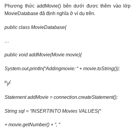
Phương thức addMovie() bên dưới được thêm vào lớp
MovieDatabase đã định nghĩa ở ví dụ trên.
public class MovieDatabase{
…
public void addMovie(Movie movie){
System.out.println(“Addingmovie: “ + movie.toString());
tr
{
y
Statement addMovie = connection.createStatement();
String sql = “INSERTINTO Movies VALUES(“
+ movie.getNumber() + “, “