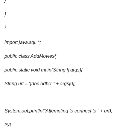
}
}
}
import java.sql. *;
public class AddMovies{
public static void main(String [] args){
String url = “jdbc:odbc: ” + args[0];
System.out.println(“Attempting to connect to “ + url);
try{