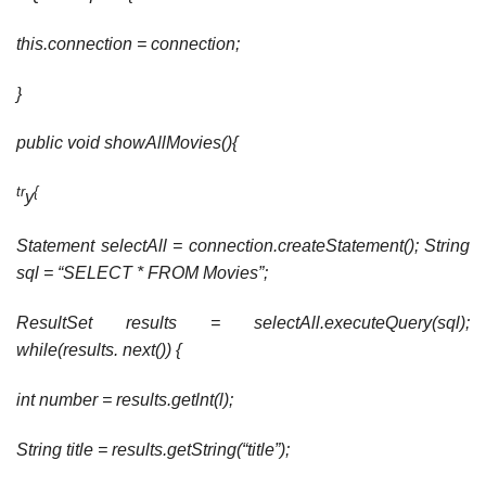
this.connection = connection;
}
public void showAllMovies(){
tr
{
y
Statement selectAll = connection.createStatement(); String
sql = “SELECT * FROM Movies”;
ResultSet results = selectAll.executeQuery(sql);
while(results. next()) {
int number = results.getlnt(l);
String title = results.getString(“title”);