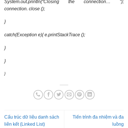
System.out.println(“Closing the connection… ”);
connection. close ();
}
catch(Exception e){ e.printStackTrace ();
}
}
}
Cấu trúc dữ liệu danh sách
Tiến trình đa nhiệm và đa
liên kết (Linked List)
luồng