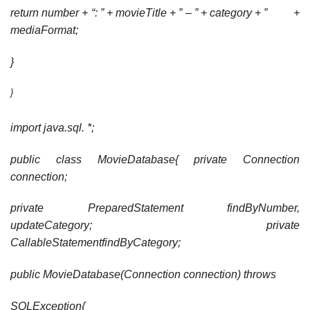
return number + “: ” + movieTitle + ” – ” + category + ” +
mediaFormat;
}
}
import java.sql. *;
public class MovieDatabase{ private Connection
connection;
private PreparedStatement findByNumber,
updateCategory; private
CallableStatementfindByCategory;
public MovieDatabase(Connection connection) throws
SQLException{