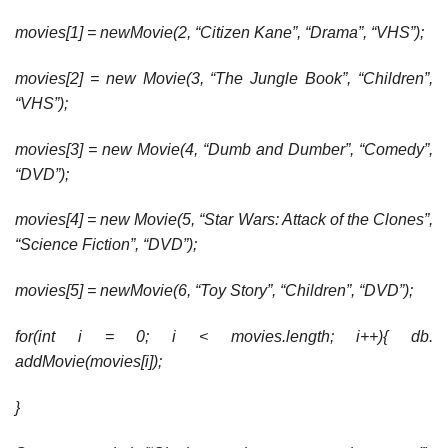
movies[1] = newMovie(2, “Citizen Kane”, “Drama”, “VHS”);
movies[2] = new Movie(3, “The Jungle Book”, “Children”,
“VHS”);
movies[3] = new Movie(4, “Dumb and Dumber”, “Comedy”,
“DVD”);
movies[4] = new Movie(5, “Star Wars: Attack of the Clones”,
“Science Fiction”, “DVD”);
movies[5] = newMovie(6, “Toy Story”, “Children”, “DVD”);
for(int i = 0; i < movies.length; i++){ db.
addMovie(movies[i]);
}