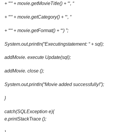
+ “‘“ + movie.getMovieTitle() + “‘, “
+ “‘“ + movie.getCategory() + “‘, “
+ “‘“ + movie.getFormat() + “‘) ”;
System.out.println(“Executingstatement: “ + sql);
addMovie. execute Update(sql);
addMovie. close ();
System.out.println(“Movie added successfully!”);
}
catch(SQLException e){
e.printStackTrace ();