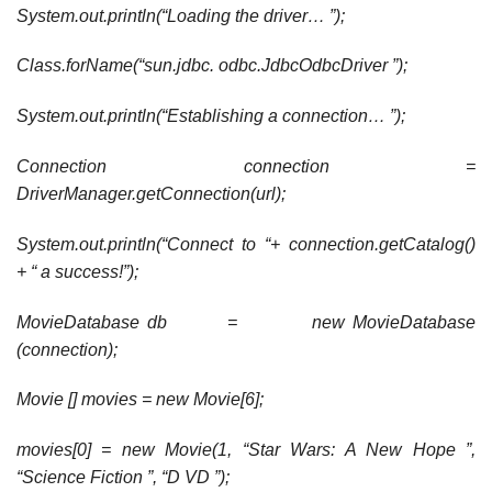
System.out.println(“Loading the driver… ”);
Class.forName(“sun.jdbc. odbc.JdbcOdbcDriver ”);
System.out.println(“Establishing a connection… ”);
Connection connection =
DriverManager.getConnection(url);
System.out.println(“Connect to “+ connection.getCatalog()
+ “ a success!”);
MovieDatabase db = new MovieDatabase
(connection);
Movie [] movies = new Movie[6];
movies[0] = new Movie(1, “Star Wars: A New Hope ”,
“Science Fiction ”, “D VD ”);