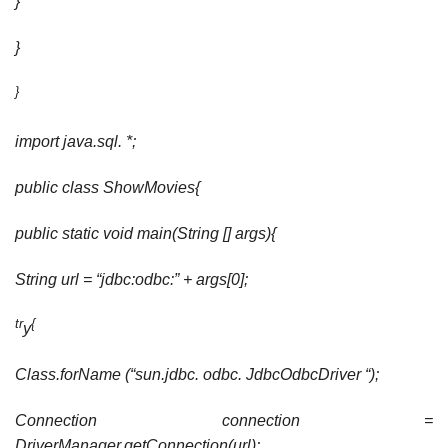
}
}
}
import java.sql. *;
public class ShowMovies{
public static void main(String [] args){
String url = “jdbc:odbc:” + args[0];
tr
{
y
Class.forName (“sun.jdbc. odbc. JdbcOdbcDriver “);
Connection connection =
DriverManager.getConnection(url);