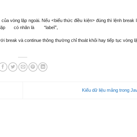
n của vòng lặp ngoài. Nếu <biểu thức điều kiện> đúng thì lệnh break 
 có nhãn là “labeĩ”,
với break và continue thông thường chỉ thoát khỏi hay tiếp tục vòng l
Kiểu dữ liệu mảng trong J