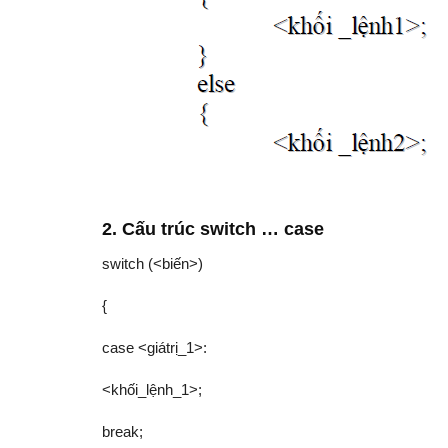
2. Cấu trúc switch … case
switch (<biến>)
{
case <giátrị_1>:
<khối_lệnh_1>;
break;