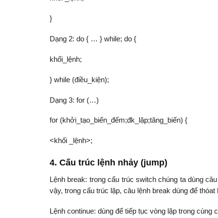
}
Dạng 2: do { … } while; do {
khối_lệnh;
} while (điều_kiện);
Dạng 3: for (…)
for (khởi_tạo_biến_đếm;đk_lặp;tăng_biến) {
<khối _lệnh>;
4. Cấu trúc lệnh nhảy (jump)
Lệnh break: trong cấu trúc switch chúng ta dùng câu
vậy, trong cấu trúc lặp, câu lệnh break dùng để thóat
Lệnh continue: dùng để tiếp tục vòng lặp trong cùng