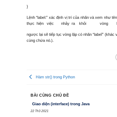
}
Lệnh “label:” xác định vị trí của nhãn và xem như tê
thực hiện việc nhảy ra khỏi vòng lặp
ngược lại sẽ tiếp tục vòng lặp có nhãn “labeĩ” (khác 
cùng chứa nó.).
Hàm str() trong Python
BÀI CÙNG CHỦ ĐỀ
Giao diện (interface) trong Java
22 Th3 2021