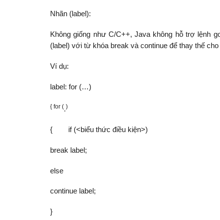
Nhãn (label):
Không giống như C/C++, Java không hỗ trợ lệnh got
(label) với từ khóa break và continue để thay thế cho 
Ví dụ:
label: for (…)
{ for (
)
.
{ if (<biểu thức điều kiện>)
break label;
else
continue label;
}