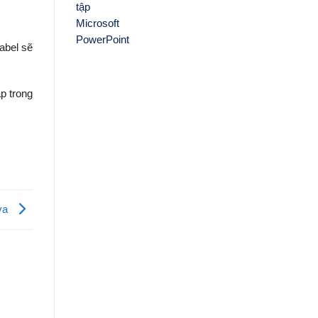
label sẽ
ặp trong
ava