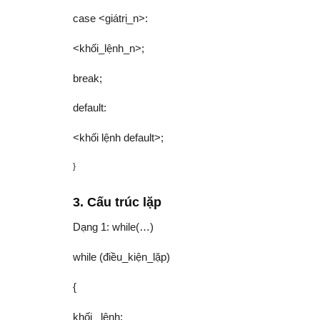
case <giátrị_n>:
<khối_lệnh_n>;
break;
default:
<khối lệnh default>;
}
3. Cấu trúc lặp
Dạng 1: while(…)
while (điều_kiện_lặp)
{
khối _lệnh;