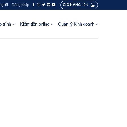
GIỎ HÀNG /
0
₫
ng tôi
Đăng nhập
p trình
Kiếm tiền online
Quản lý Kinh doanh