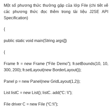
Một số phương thức thường gặp của lớp File (chi tiêt vê
các phương thức đọc thêm trong tài liệu J2SE API
Specification)
{
public static void main(String args[])
{
Frame fr = new Frame (“File Demo”); fr.setBounds(10, 10,
300, 200); fr.setLayout(new BorderLayout());
Panel p = new Panel(new GridLayout(1,2));
List listC = new List(); listC. add(“C: \\”);
File driver C = new File (“C:\\”);