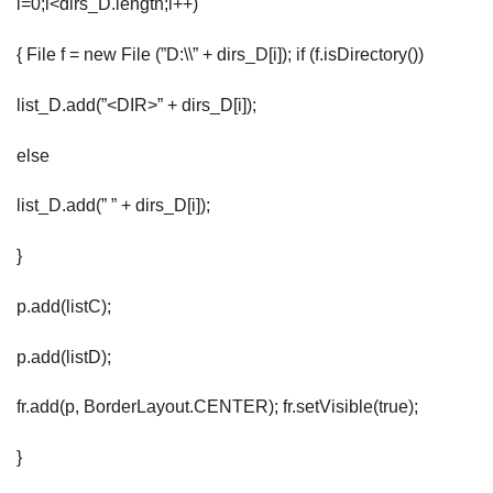
i=0;i<dirs_D.length;i++)
{ File f = new File (”D:\\” + dirs_D[i]); if (f.isDirectory())
list_D.add(”<DIR>” + dirs_D[i]);
else
list_D.add(” ” + dirs_D[i]);
}
p.add(listC);
p.add(listD);
fr.add(p, BorderLayout.CENTER); fr.setVisible(true);
}