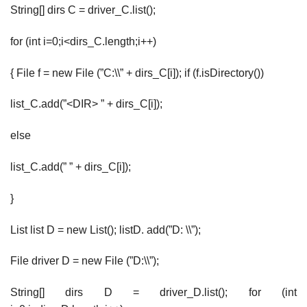
String[] dirs C = driver_C.list();
for (int i=0;i<dirs_C.length;i++)
{ File f = new File (”C:\\” + dirs_C[i]); if (f.isDirectory())
list_C.add(”<DIR> ” + dirs_C[i]);
else
list_C.add(” ” + dirs_C[i]);
}
List list D = new List(); listD. add(”D: \\”);
File driver D = new File (”D:\\”);
String[] dirs D = driver_D.list(); for (int