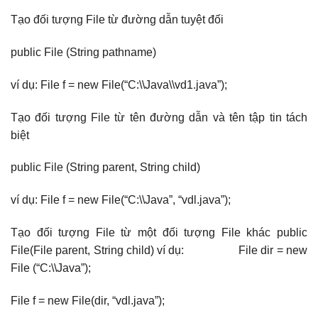
Tạo đối tượng File từ đường dẫn tuyệt đối
public File (String pathname)
ví dụ: File f = new File(“C:\\Java\\vd1.java”);
Tạo đối tượng File từ tên đường dẫn và tên tập tin tách
biệt
public File (String parent, String child)
ví dụ: File f = new File(“C:\\Java”, “vdl.java”);
Tạo đối tượng File từ một đối tượng File khác public
File(File parent, String child) ví dụ: File dir = new
File (“C:\\Java”);
File f = new File(dir, “vdl.java”);