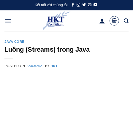
Skip
Kết nối với chúng tôi
to
content
JAVA CORE
Luồng (Streams) trong Java
POSTED ON
22/03/2021
BY
HKT