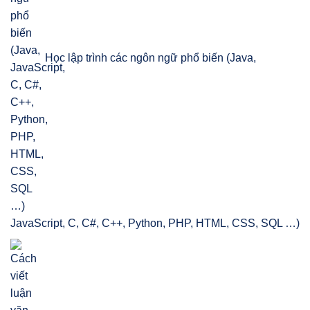
Học lập trình các ngôn ngữ phổ biến (Java,
JavaScript, C, C#, C++, Python, PHP, HTML, CSS, SQL …)