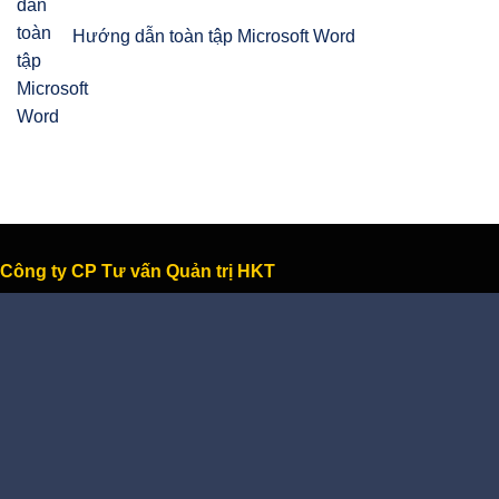
Hướng dẫn toàn tập Microsoft Word
Công ty CP Tư vấn Quản trị HKT
"Học thức - Kinh nghiệm - Thành công"
- Ngày thường:
Từ 8:00 - 12:00; 14:00 - 17:30
- Thứ bảy:
Từ 8:00 - 12:00
- Hotline (7/7; 8h-22h):
0904 894 728