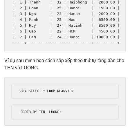
|
1
|
Thanh
|
32
|
Haiphong
|
2000.00
|
|
2
|
Loan
|
25
|
Hanoi
|
1500.00
|
|
3
|
Nga
|
23
|
Hanam
|
2000.00
|
|
4
|
Manh
|
25
|
Hue
|
6500.00
|
|
5
|
Huy
|
27
|
Hatinh
|
8500.00
|
|
6
|
Cao
|
22
|
 HCM       
|
4500.00
|
|
7
|
Lam
|
24
|
Hanoi
|
10000.00
|
+----+----------+-----+-----------+----------+
Ví dụ sau minh họa cách sắp xếp theo thứ tự tăng dần cho
TEN và LUONG.
SQL
>
 SELECT 
*
 FROM NHANVIEN
 ORDER BY TEN
,
 LUONG
;