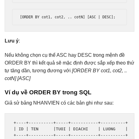
[
ORDER BY cot1
,
 cot2
,
..
 cotN
]
[
ASC 
|
 DESC
];
Lưu ý
:
Nếu không chọn cụ thể ASC hay DESC trong mệnh đề
ORDER BY thì kết quả sẽ mặc định được sắp xếp theo thứ
tự tăng dần, tương đương với
[ORDER BY cot1, cot2, ..
cotN] [ASC]
Ví dụ về ORDER BY trong SQL
Giả sử bảng NHANVIEN có các bản ghi như sau:
+----+----------+-----+-----------+----------+
|
 ID 
|
 TEN      
|
TUOI 
|
 DIACHI    
|
 LUONG    
|
+----+----------+-----+-----------+----------+