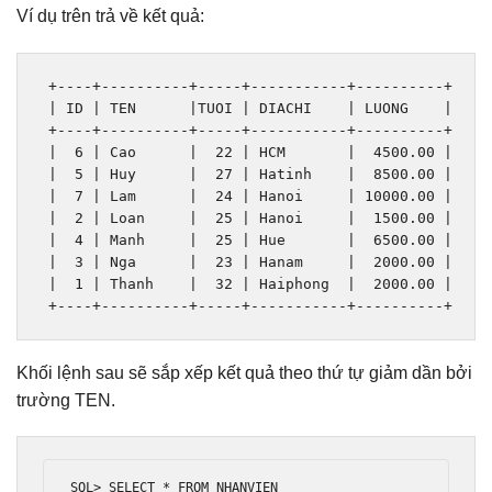
Ví dụ trên trả về kết quả:
+----+----------+-----+-----------+----------+
|
 ID 
|
 TEN      
|
TUOI 
|
 DIACHI    
|
 LUONG    
|
+----+----------+-----+-----------+----------+
|
6
|
Cao
|
22
|
 HCM       
|
4500.00
|
|
5
|
Huy
|
27
|
Hatinh
|
8500.00
|
|
7
|
Lam
|
24
|
Hanoi
|
10000.00
|
|
2
|
Loan
|
25
|
Hanoi
|
1500.00
|
|
4
|
Manh
|
25
|
Hue
|
6500.00
|
|
3
|
Nga
|
23
|
Hanam
|
2000.00
|
|
1
|
Thanh
|
32
|
Haiphong
|
2000.00
|
+----+----------+-----+-----------+----------+
Khối lệnh sau sẽ sắp xếp kết quả theo thứ tự giảm dần bởi
trường TEN.
SQL
>
 SELECT 
*
 FROM NHANVIEN