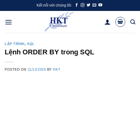
Skip
Kết nối với chúng tôi
to
content
LẬP TRÌNH
,
SQL
Lệnh ORDER BY trong SQL
POSTED ON
11/12/2020
BY
HKT