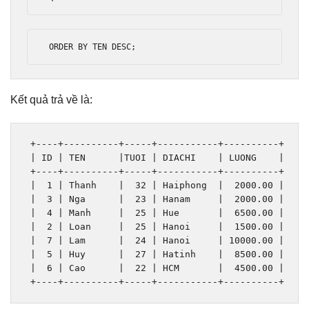
 ORDER BY TEN DESC
;
Kết quả trả về là:
+----+----------+-----+-----------+----------+
|
 ID 
|
 TEN      
|
TUOI 
|
 DIACHI    
|
 LUONG    
|
+----+----------+-----+-----------+----------+
|
1
|
Thanh
|
32
|
Haiphong
|
2000.00
|
|
3
|
Nga
|
23
|
Hanam
|
2000.00
|
|
4
|
Manh
|
25
|
Hue
|
6500.00
|
|
2
|
Loan
|
25
|
Hanoi
|
1500.00
|
|
7
|
Lam
|
24
|
Hanoi
|
10000.00
|
|
5
|
Huy
|
27
|
Hatinh
|
8500.00
|
|
6
|
Cao
|
22
|
 HCM       
|
4500.00
|
+----+----------+-----+-----------+----------+