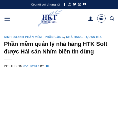
Skip
Kết nối với chúng tôi
to
content
KINH DOANH PHẦN MỀM - PHẦN CỨNG
,
NHÀ HÀNG - QUÁN BIA
Phần mềm quản lý nhà hàng HTK Soft
được Hải sản Nhím biển tin dùng
POSTED ON
05/07/2017
BY
HKT