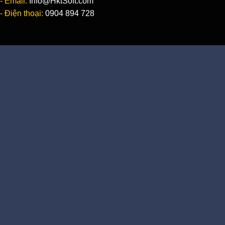
- Email:
Info@HktSoft.com
- Điện thoại:
0904 894 728