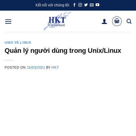
Skip
Kết nối với chúng tôi
to
content
UNIX VÀ LINUX
Quản lý người dùng trong Unix/Linux
POSTED ON
15/03/2021
BY
HKT