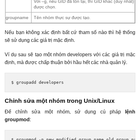
Với –g, nếu GID đã tồn tại, thì GID khác (duy nhất)
được chọn.
groupname
Tên nhóm thực sự được tạo.
Nếu bạn không xác định bất cứ tham số nào thì hệ thống
sẽ sử dụng các giá trị mặc định.
Ví dụ sau sẽ tạo một nhóm developers với các giá trị mặc
định, mà được chấp thuận bởi hầu hết các nhà quản lý.
$ groupadd developers
Chỉnh sửa một nhóm trong Unix/Linux
Để chỉnh sửa một nhóm, sử dụng cú pháp
lệnh
groupmod
:
$ groupmod 
-
n new_modified_group_name old_group_nam