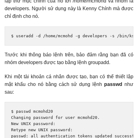
lập thư mục chính của nó tới /home/mcmohd và nhóm là
developers. Người sử dụng này là Kenny Chính mà được
chỉ định cho nó.
$ useradd 
-
d 
/
home
/
mcmohd 
-
g developers 
-
s 
/
bin
/
ksh
Trước khi thông báo lệnh trên, bảo đảm rằng bạn đã có
nhóm developers được tạo bằng lệnh groupadd.
Khi một tài khoản cá nhân được tạo, bạn có thể thiết lập
mật khẩu cho nó bằng cách sử dụng lệnh
passwd
như
sau:
Changing
 password 
for
 user mcmohd20
.
New
 UNIX password
:
Retype
new
 UNIX password
:
passwd
:
 all authentication tokens updated successfu