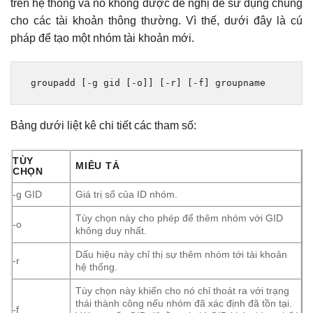
trên hệ thống và nó không được đề nghị để sử dụng chúng
cho các tài khoản thông thường. Vì thế, dưới đây là cú
pháp để tạo một nhóm tài khoản mới.
 groupadd 
[-
g gid 
[-
o
]]
[-
r
]
[-
f
]
 groupname
Bảng dưới liệt kê chi tiết các tham số:
TÙY
MIÊU TẢ
CHỌN
-g GID
Giá trị số của ID nhóm.
Tùy chọn này cho phép để thêm nhóm với GID
-o
không duy nhất.
Dấu hiệu này chỉ thị sự thêm nhóm tới tài khoản
-r
hệ thống.
Tùy chọn này khiến cho nó chỉ thoát ra với trạng
thái thành công nếu nhóm đã xác định đã tồn tại.
-f