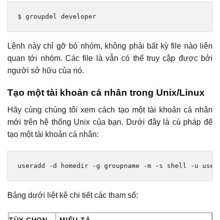
$ groupdel developer
Lệnh này chỉ gỡ bỏ nhóm, không phải bất kỳ file nào liên
quan tới nhóm. Các file là vẫn có thể truy cập được bởi
người sở hữu của nó.
Tạo một tài khoản cá nhân trong Unix/Linux
Hãy cùng chúng tôi xem cách tạo một tài khoản cá nhân
mới trên hệ thống Unix của bạn. Dưới đây là cú pháp để
tạo một tài khoản cá nhân:
useradd 
-
d homedir 
-
g groupname 
-
m 
-
s shell 
-
u user
Bảng dưới liệt kê chi tiết các tham số: