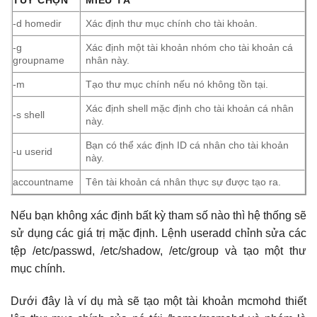
TÙY CHỌN
MIÊU TẢ
-d homedir
Xác định thư mục chính cho tài khoản.
-g
Xác định một tài khoản nhóm cho tài khoản cá
groupname
nhân này.
-m
Tạo thư mục chính nếu nó không tồn tại.
Xác định shell mặc định cho tài khoản cá nhân
-s shell
này.
Bạn có thể xác định ID cá nhân cho tài khoản
-u userid
này.
accountname
Tên tài khoản cá nhân thực sự được tạo ra.
Nếu bạn không xác định bất kỳ tham số nào thì hệ thống sẽ
sử dụng các giá trị mặc định. Lệnh useradd chỉnh sửa các
tệp /etc/passwd, /etc/shadow, /etc/group và tạo một thư
mục chính.
Dưới đây là ví dụ mà sẽ tạo một tài khoản mcmohd thiết