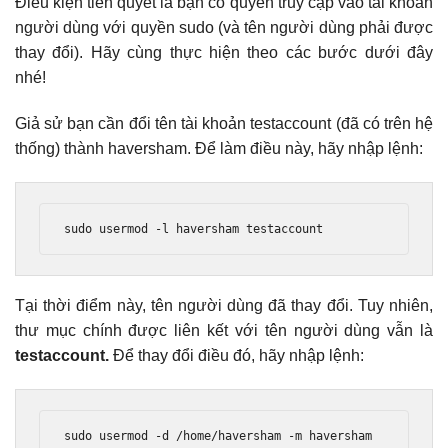
Điều kiện tiên quyết là bạn có quyền truy cập vào tài khoản
người dùng với quyền sudo (và tên người dùng phải được
thay đổi). Hãy cùng thực hiện theo các bước dưới đây
nhé!
Giả sử bạn cần đổi tên tài khoản testaccount (đã có trên hệ
thống) thành haversham. Để làm điều này, hãy nhập lệnh:
sudo usermod 
-
l haversham testaccount
Tại thời điểm này, tên người dùng đã thay đổi. Tuy nhiên,
thư mục chính được liên kết với tên người dùng vẫn là
testaccount.
Để thay đổi điều đó, hãy nhập lệnh:
sudo usermod 
-
d 
/
home
/
haversham 
-
m haversham