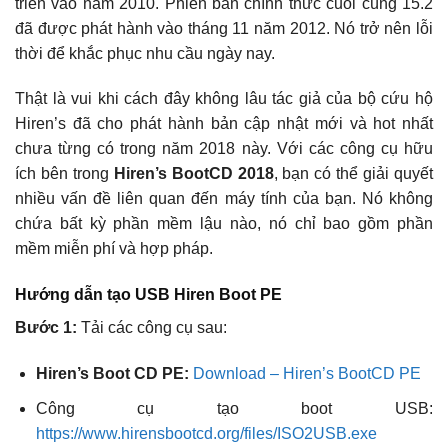
triển vào năm 2010. Phiên bản chính thức cuối cùng 15.2
đã được phát hành vào tháng 11 năm 2012. Nó trở nên lỗi
thời để khắc phục nhu cầu ngày nay.
Thật là vui khi cách đây không lâu tác giả của bộ cứu hộ
Hiren’s đã cho phát hành bản cập nhật mới và hot nhất
chưa từng có trong năm 2018 này. Với các công cụ hữu
ích bên trong
Hiren’s BootCD 2018
, bạn có thể giải quyết
nhiều vấn đề liên quan đến máy tính của bạn. Nó không
chứa bất kỳ phần mềm lậu nào, nó chỉ bao gồm phần
mềm miễn phí và hợp pháp.
Hướng dẫn tạo USB Hiren Boot PE
Bước 1:
Tải các công cụ sau:
Hiren’s Boot CD PE:
Download – Hiren’s BootCD PE
Công cụ tạo boot USB:
https://www.hirensbootcd.org/files/ISO2USB.exe