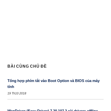
BÀI CÙNG CHỦ ĐỀ
Tổng hợp phím tắt vào Boot Option và BIOS của máy
tính
19 Th10 2018
WanDriver (Easy Driver) 7.20.107.2 cài drivers offline