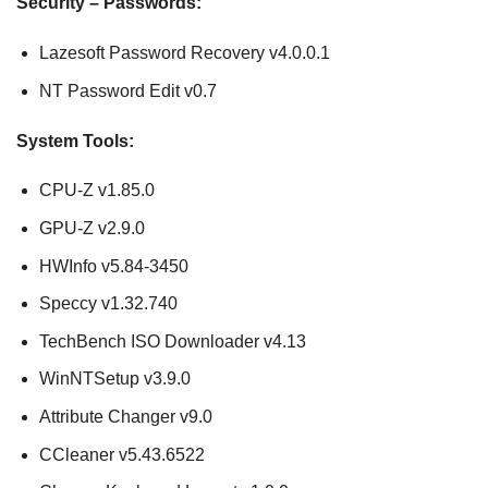
Security – Passwords:
Lazesoft Password Recovery v4.0.0.1
NT Password Edit v0.7
System Tools:
CPU-Z v1.85.0
GPU-Z v2.9.0
HWInfo v5.84-3450
Speccy v1.32.740
TechBench ISO Downloader v4.13
WinNTSetup v3.9.0
Attribute Changer v9.0
CCleaner v5.43.6522