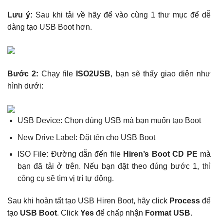
Lưu ý:
Sau khi tải về hãy để vào cùng 1 thư mục để dễ
dàng tạo USB Boot hơn.
Bước 2:
Chạy file
ISO2USB
, bạn sẽ thấy giao diện như
hình dưới:
USB Device: Chọn đúng USB mà bạn muốn tạo Boot
New Drive Label: Đặt tên cho USB Boot
ISO File: Đường dẫn đến file
Hiren’s Boot CD PE
mà
bạn đã tải ở trên. Nếu bạn đặt theo đúng bước 1, thì
công cụ sẽ tìm vị trí tự động.
Sau khi hoàn tất tạo USB Hiren Boot, hãy click
Process
để
tạo
USB Boot
. Click
Yes
để chấp nhận
Format USB
.