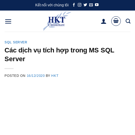
Skip
Kết nối với chúng tôi
to
content
SQL SERVER
Các dịch vụ tích hợp trong MS SQL
Server
POSTED ON
16/12/2020
BY
HKT