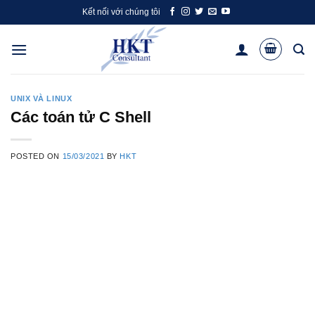
Skip
Kết nối với chúng tôi
to
content
UNIX VÀ LINUX
Các toán tử C Shell
POSTED ON
15/03/2021
BY
HKT