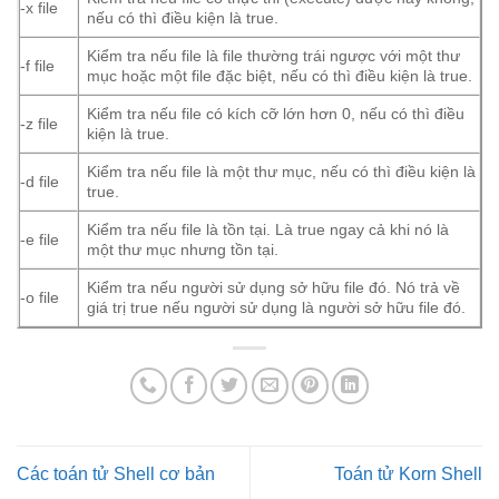
-x file
nếu có thì điều kiện là true.
Kiểm tra nếu file là file thường trái ngược với một thư
-f file
mục hoặc một file đặc biệt, nếu có thì điều kiện là true.
Kiểm tra nếu file có kích cỡ lớn hơn 0, nếu có thì điều
-z file
kiện là true.
Kiểm tra nếu file là một thư mục, nếu có thì điều kiện là
-d file
true.
Kiểm tra nếu file là tồn tại. Là true ngay cả khi nó là
-e file
một thư mục nhưng tồn tại.
Kiểm tra nếu người sử dụng sở hữu file đó. Nó trả về
-o file
giá trị true nếu người sử dụng là người sở hữu file đó.
Các toán tử Shell cơ bản
Toán tử Korn Shell