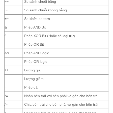
==
So sánh chuỗi bằng
!=
So sánh chuỗi không bằng
=~
So khớp pattern
&
Phép AND Bit
^
Phép XOR Bit (Hoặc có loại trừ)
|
Phép OR Bit
&&
Phép AND logic
||
Phép OR logic
++
Lượng gia
—
Lượng giảm
=
Phép gán
*=
Nhân bên trái với bên phải và gán cho bên trái
/=
Chia bên trái cho bên phải và gán cho bên trái
+=
Cộng bên trái và bên phải và gán cho bên trái