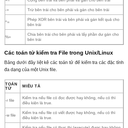
-=
Trừ bên trái cho bên phải và gán cho bên trái
Phép XOR bên trái và bên phải và gán kết quả cho
^=
bên trái
Chia bên trái cho bên phải và lấy phần dư gán cho
%=
bên trái
Các toán tử kiểm tra File trong Unix/Linux
Bảng dưới đây liệt kê các toán tử để kiểm tra các đặc tính
đa dạng của một Unix file.
TOÁN
MIÊU TẢ
TỬ
Kiểm tra nếu file có đọc được hay không, nếu có thì
-r file
điều kiện là true.
Kiểm tra nếu file có viết được hay không, nếu có thì
-w file
điều kiện là true.
Kiểm tra nếu file có thực thi (execute) được hay không,