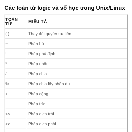
Các toán tử logic và số học trong Unix/Linux
TOÁN
MIÊU TẢ
TỬ
( )
Thay đổi quyền ưu tiên
~
Phần bù
!
Phép phủ định
*
Phép nhân
/
Phép chia
%
Phép chia lấy phần dư
+
Phép cộng
–
Phép trừ
<<
Phép dịch trái
>>
Phép dịch phải