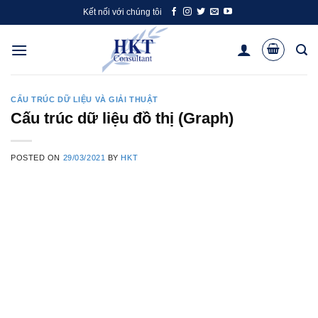
Skip
Kết nối với chúng tôi
to
content
CẤU TRÚC DỮ LIỆU VÀ GIẢI THUẬT
Cấu trúc dữ liệu đồ thị (Graph)
POSTED ON
29/03/2021
BY
HKT