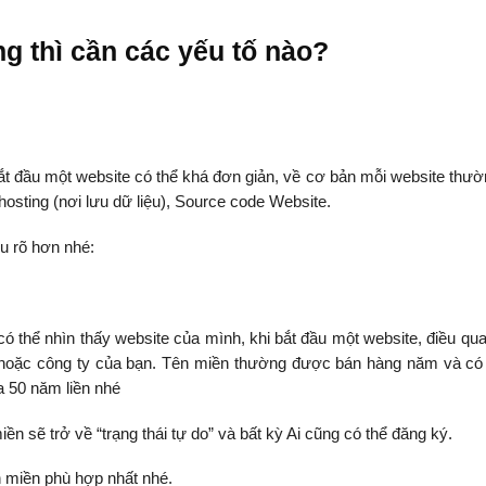
ng thì cần các yếu tố nào?
ắt đầu một website có thể khá đơn giản, về cơ bản mỗi website thườ
sting (nơi lưu dữ liệu), Source code Website.
ểu rõ hơn nhé:
có thể nhìn thấy website của mình, khi bắt đầu một website, điều qua
ng hoặc công ty của bạn. Tên miền thường được bán hàng năm và có 
a 50 năm liền nhé
n sẽ trở về “trạng thái tự do” và bất kỳ Ai cũng có thể đăng ký.
n miền phù hợp nhất nhé.