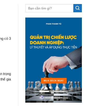
ng có 3
n trọng
thể gia
MUA 
MUA SÁCH NGAY