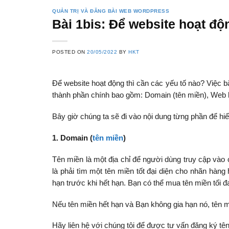
QUẢN TRỊ VÀ ĐĂNG BÀI WEB WORDPRESS
Bài 1bis: Để website hoạt độ
POSTED ON
20/05/2022
BY
HKT
Để website hoạt động thì cần các yếu tố nào? Việc b
thành phần chính bao gồm: Domain (tên miền), Web ho
Bây giờ chúng ta sẽ đi vào nội dung từng phần để hi
1. Domain (
tên miền
)
Tên miền là một địa chỉ để người dùng truy cập vào 
là phải tìm một tên miền tốt đại diện cho nhãn hà
hạn trước khi hết hạn. Bạn có thể mua tên miền tối đ
Nếu tên miền hết hạn và Bạn không gia hạn nó, tên miề
Hãy liên hệ với chúng tôi để được tư vấn đăng ký tê