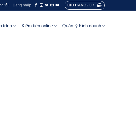
GIỎ HÀNG /
0
₫
ng tôi
Đăng nhập
p trình
Kiếm tiền online
Quản lý Kinh doanh