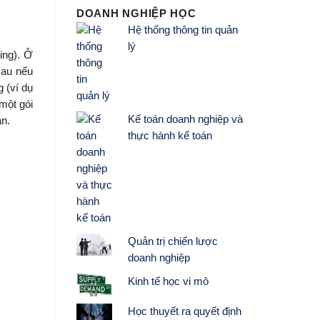
DOANH NGHIỆP HỌC
Hệ thống thông tin quản
lý
ing). Ở
sau nếu
 (ví dụ
một gói
Kế toán doanh nghiệp và
ạn.
thực hành kế toán
Quản trị chiến lược
doanh nghiệp
Kinh tế học vi mô
Học thuyết ra quyết định