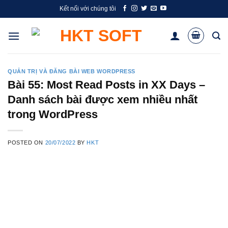
Skip
Kết nối với chúng tôi
to
content
QUẢN TRỊ VÀ ĐĂNG BÀI WEB WORDPRESS
Bài 55: Most Read Posts in XX Days –
Danh sách bài được xem nhiều nhất
trong WordPress
POSTED ON
20/07/2022
BY
HKT