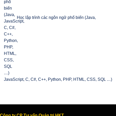
Học lập trình các ngôn ngữ phổ biến (Java,
JavaScript, C, C#, C++, Python, PHP, HTML, CSS, SQL …)
Công ty CP Tư vấn Quản trị HKT