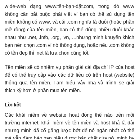
wide-web dạng www.tên-bạn-đặt.com, trong đó www
không cần bắt buộc phải viết vì bạn có thể sử dụng tên
miền không có www, và cái .com nghĩa là đuôi (hoặc phần
mở rộng) của tên miền, bạn có thể dùng nhiều đuôi khác
nhau như .net, .info, .org, .vn,….nhưng mình khuyến khích
bạn nên chọn .com vì nó thông dụng, hoặc nếu .com không
có tên đẹp thì .net là lựa chọn cũng tốt.
Tên miền sẽ có nhiệm vụ phân giải cái địa chỉ IP của host
để có thể truy cập vào các dữ liệu có trên host (website)
thông qua tên miền. Tạm hiểu vậy nha và mình sẽ giải
thích kỹ hơn ở phần mua tên miền.
Lời kết
Các khái niệm về website hoạt động thế nào trên môi
trường internet, khái niệm về tên miền và host khá là dài
nhưng mình đã cố gắng lược bớt để nó ngắn nhất có thể
mà vẫn đảm bảo bạn hiểu được bản chất của nó, mình hy