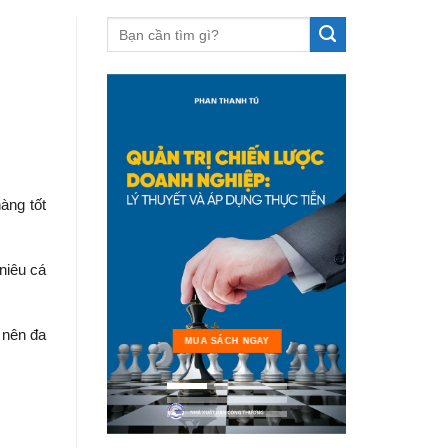
àng tốt
niêu cá
 nên đa
MUA 
MUA SÁCH NGAY