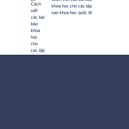
khoa học cho các tập
san khoa học quốc tế
g ty CP Tư vấn Quản trị HKT
 thức - Kinh nghiệm - Thành công"