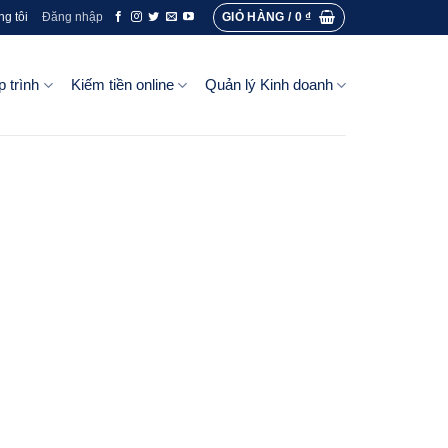
GIỎ HÀNG /
0
₫
ng tôi
Đăng nhập
p trình
Kiếm tiền online
Quản lý Kinh doanh