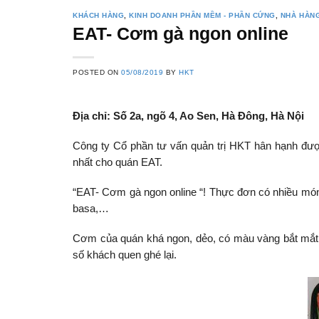
KHÁCH HÀNG
,
KINH DOANH PHẦN MỀM - PHẦN CỨNG
,
NHÀ HÀNG
EAT- Cơm gà ngon online
POSTED ON
05/08/2019
BY
HKT
Địa chỉ: Số 2a, ngõ 4, Ao Sen, Hà Đông, Hà Nội
Công ty Cổ phần tư vấn quản trị HKT hân hạnh đượ
nhất cho quán EAT.
“EAT- Cơm gà ngon online “! Thực đơn có nhiều món
basa,…
Cơm của quán khá ngon, dẻo, có màu vàng bắt mắt. Đ
số khách quen ghé lại.