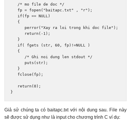
/* mo file de doc */
   fp 
=
 fopen
(
"baitapc.txt"
,
"r"
);
if
(
fp 
==
 NULL
)
{
      perror
(
"Xay ra loi trong khi doc file"
);
return
(-
1
);
}
if
(
 fgets 
(
str
,
60
,
 fp
)!=
NULL 
)
{
/* Ghi noi dung len stdout */
      puts
(
str
);
}
   fclose
(
fp
);
return
(
0
);
}
Giả sử chúng ta có baitapc.txt với nội dung sau. File này
sẽ được sử dụng như là input cho chương trình C ví dụ: