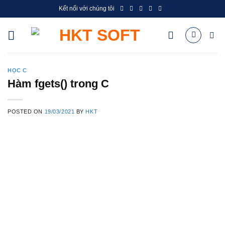
Skip
Kết nối với chúng tôi
to
content
HỌC C
Hàm fgets() trong C
POSTED ON
19/03/2021
BY
HKT