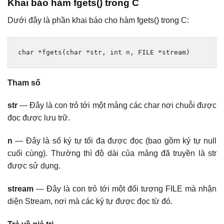
Khai báo hàm fgets() trong C
Dưới đây là phần khai báo cho hàm fgets() trong C:
char
*
fgets
(
char
*
str
,
int
 n
,
 FILE 
*
stream
)
Tham số
str
— Đây là con trỏ tới một mảng các char nơi chuỗi được
đọc được lưu trữ.
n
— Đây là số ký tự tối đa được đọc (bao gồm ký tự null
cuối cùng). Thường thì độ dài của mảng đã truyền là str
được sử dụng.
stream
— Đây là con trỏ tới một đối tượng FILE mà nhận
diện Stream, nơi mà các ký tự được đọc từ đó.