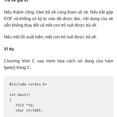
Trả về giá trị
Nếu thành công, hàm trả về cùng tham số str. Nếu bắt gặp
EOF và không có ký tự nào đã được đọc, nội dung của str
vẫn không thay đổi và một con trỏ null được trả về.
Nếu một lỗi xuất hiện, một con trỏ null được trả về.
Ví dụ
Chương trình C sau minh họa cách sử dụng của hàm
fgets() trong C:
#include
<stdio.h>
int
 main
()
{
   FILE 
*
fp
;
char
 str
[
60
];