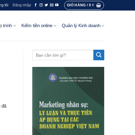
GIỎ HÀNG /
0
₫
ng tôi
Đăng nhập
p trình
Kiếm tiền online
Quản lý Kinh doanh
i đã