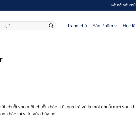
Kết nối với chú
Trang chủ
Sản Phẩm
Học lậ
r
 chuỗi vào một chuỗi khác, kết quả trả về là một chuỗi mới sau kh
n khác tại vị trí vừa hủy bỏ.