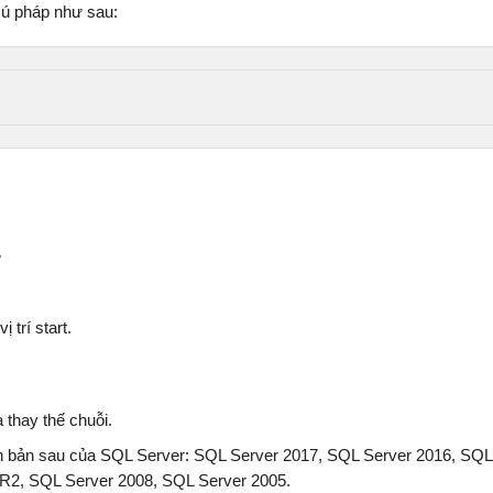
ú pháp như sau:
MUA SÁCH NGAY
MUA SÁC
ự
 trí start.
thay thế chuỗi.
 bản sau của SQL Server: SQL Server 2017, SQL Server 2016, SQL
 R2, SQL Server 2008, SQL Server 2005.