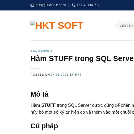
Skip
Info@HktSoft.com
0904.894.728
to
content
SQL SERVER
Hàm STUFF trong SQL Serve
POSTED ON
04/01/2021
BY
HKT
Mô tả
Hàm STUFF
trong SQL Server được dùng để chèn một
hủy bỏ một số ký tự hiện có và thêm vào một chuỗi co
Cú pháp