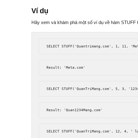
Ví dụ
Hãy xem và khám phá một số ví dụ về hàm STUFF t
SELECT STUFF
(
'Quantrimang.com'
,
1
,
11
,
'Me
Result
:
'Meta.com'
SELECT STUFF
(
'QuanTriMang.com'
,
5
,
3
,
'123
Result
:
'Quan1234Mang.com'
SELECT STUFF
(
'QuanTriMang.com'
,
12
,
4
,
' l