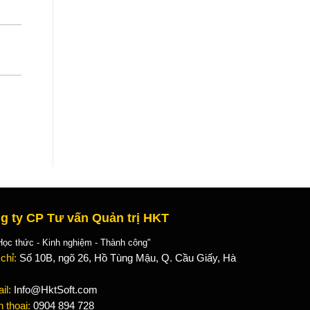
g ty CP Tư vấn Quản trị HKT
 thức - Kinh nghiệm - Thành công"
 chỉ:
Số 10B, ngõ 26, Hồ Tùng Mậu, Q. Cầu Giấy, Hà
il:
Info@HktSoft.com
n thoại:
0904 894 728