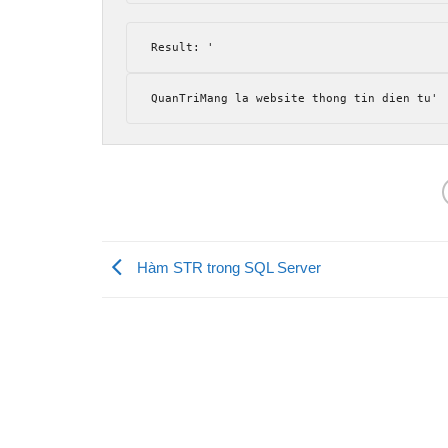
Result
:
'
QuanTriMang la website thong tin dien tu'
Hàm STR trong SQL Server