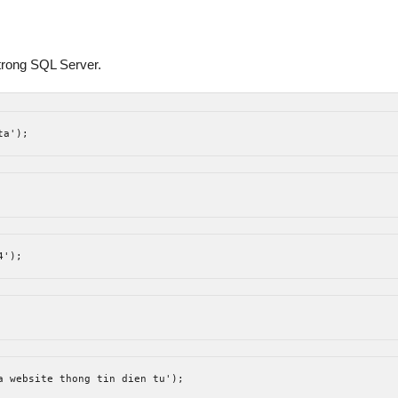
rong SQL Server.
ta'
);
4'
);
a website thong tin dien tu'
);