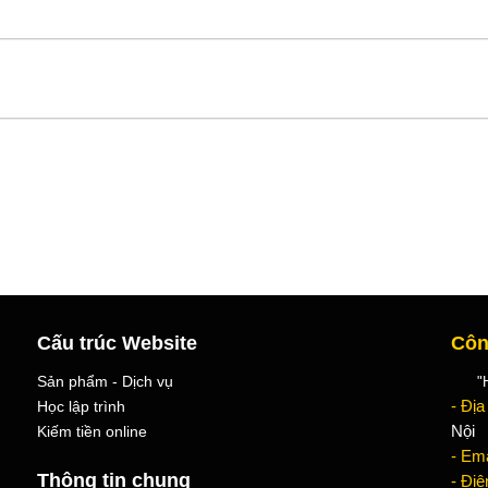
Cấu trúc Website
Côn
Sản phẩm - Dịch vụ
"Học
Học lập trình
- Địa
Kiếm tiền online
Nội
- Ema
Thông tin chung
- Điệ