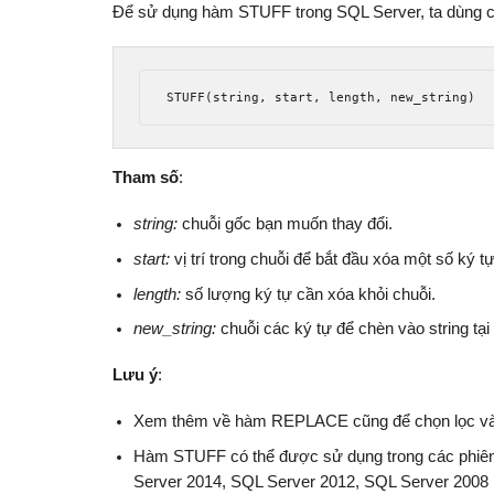
Để sử dụng hàm STUFF trong SQL Server, ta dùng c
STUFF
(
string
,
 start
,
 length
,
 new_string
)
Tham số
:
string:
chuỗi gốc bạn muốn thay đổi.
start:
vị trí trong chuỗi để bắt đầu xóa một số ký t
length:
số lượng ký tự cần xóa khỏi chuỗi.
new_string:
chuỗi các ký tự để chèn vào string tại vị
Lưu ý
:
Xem thêm về hàm REPLACE cũng để chọn lọc và 
Hàm STUFF có thể được sử dụng trong các phiên
Server 2014, SQL Server 2012, SQL Server 2008