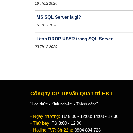
16 Th12 2020
MS SQL Server là gì?
15 Th12 2020
Lệnh DROP USER trong SQL Server
23 Th12 2020
Công ty CP Tư vấn Quản trị HKT
"Học thức - Kinh nghiệm - Thành công"
- Ngày thường:
Từ 8:00 - 12:00; 14:00 - 17:30
- Thứ bảy:
Từ 8:00 - 12:00
- Hotline (7/7; 8h-22h):
0904 894 728