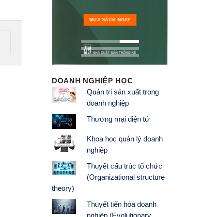
H NGAY
MUA 
MUA SÁCH NGAY
DOANH NGHIỆP HỌC
Quản trị sản xuất trong
doanh nghiệp
Thương mại điện tử
Khoa học quản lý doanh
nghiệp
Thuyết cấu trúc tổ chức
(Organizational structure
theory)
Thuyết tiến hóa doanh
nghiệp (Evolutionary